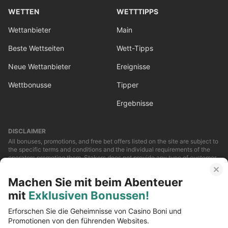
WETTEN
WETTTIPPS
Wettanbieter
Main
Beste Wettseiten
Wett-Tipps
Neue Wettanbieter
Ereignisse
Wettbonusse
Tipper
Ergebnisse
DISCLAIMER
All bonuses, promotions, and free bet offers listed on the site are subject to
the specific terms and conditions and the individual requirements of the
operators promoting them. Stakers does not provide any type of customer
service or support for any of the betting incentives and offers that are to be
found on this site. This site and all the offers listed on this site are related
Machen Sie mit beim Abenteuer
to gambling and are only suitable for those at or above the legal age within
those jurisdictions that permit online gambling. Furthermore, all logos,
mit
Exklusiven Bonussen!
images, and third-party trademarks are the sole property of their individual
owners. All trademarks and all references to trademarks themselves are
Erforschen Sie die Geheimnisse von Casino Boni und
made solely under the intention of fair promotion of all the services and
Promotionen von den führenden Websites.
betting operators mentioned on this site.