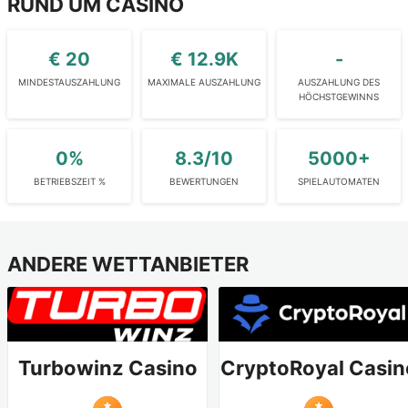
RUND UM CASINO
€ 20
€ 12.9K
-
MINDESTAUSZAHLUNG
MAXIMALE AUSZAHLUNG
AUSZAHLUNG DES
HÖCHSTGEWINNS
0%
8.3/10
5000+
BETRIEBSZEIT %
BEWERTUNGEN
SPIELAUTOMATEN
ANDERE WETTANBIETER
Turbowinz Casino
CryptoRoyal Casin