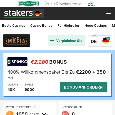
Beste Casinos
Casino Bonus
Für Highroller
Neue Casinos
M
LAND
Vergleichen Sie
DE
€2,200
BONUS
400% Willkommenspaket Bis Zu
€2200
+
350
FS
UMSATZ
SPIELE
BONUS ANFORDERN
40X
9000
WETTANBIETER RATING
VERFÜGBARKEIT
1059
0
-
/
1821