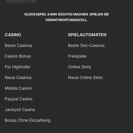
GLÜCKSSPIEL KANN SÜCHTIG MACHEN.
SPIELEN SIE
VERANTWORTUNGSVOLL.
CASINO
SPIELAUTOMATEN
Beste Casinos
Beste Slot-Casinos
Casino Bonus
Freispiele
Für Highroller
Online Slots
Neue Casinos
Neue Online Slots
Mobile Casino
Paypal Casino
Jackpot Casino
Bonus Ohne Einzahlung