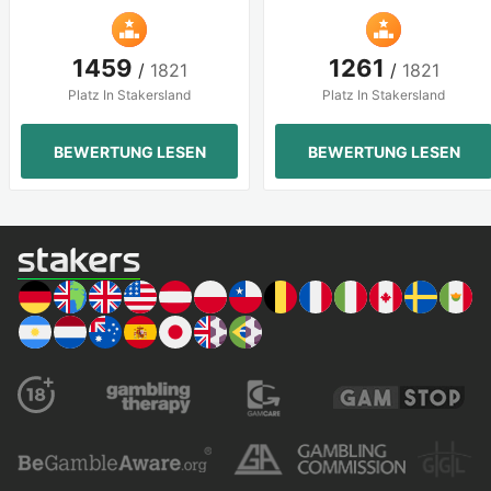
1459
1261
/
1821
/
1821
Platz In Stakersland
Platz In Stakersland
BEWERTUNG LESEN
BEWERTUNG LESEN