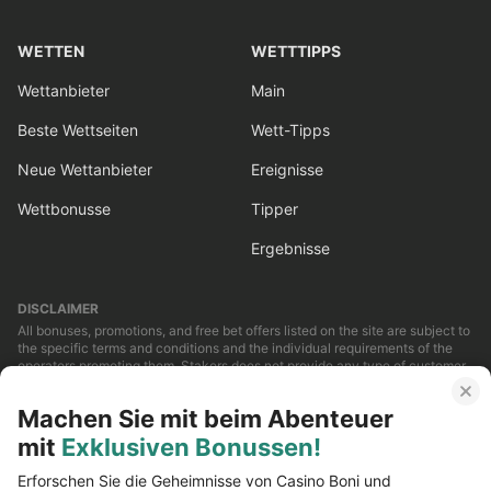
WETTEN
WETTTIPPS
Wettanbieter
Main
Beste Wettseiten
Wett-Tipps
Neue Wettanbieter
Ereignisse
Wettbonusse
Tipper
Ergebnisse
DISCLAIMER
All bonuses, promotions, and free bet offers listed on the site are subject to
the specific terms and conditions and the individual requirements of the
operators promoting them. Stakers does not provide any type of customer
service or support for any of the betting incentives and offers that are to be
found on this site. This site and all the offers listed on this site are related
Machen Sie mit beim Abenteuer
to gambling and are only suitable for those at or above the legal age within
those jurisdictions that permit online gambling. Furthermore, all logos,
mit
Exklusiven Bonussen!
images, and third-party trademarks are the sole property of their individual
owners. All trademarks and all references to trademarks themselves are
Erforschen Sie die Geheimnisse von Casino Boni und
made solely under the intention of fair promotion of all the services and