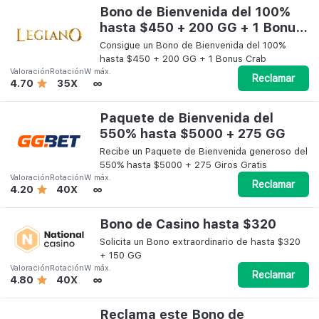
Bono de Bienvenida del 100%
hasta $450 + 200 GG + 1 Bonus
Crab
Consigue un Bono de Bienvenida del 100%
hasta $450 + 200 GG + 1 Bonus Crab
Valoración
Rotación
W máx.
Reclamar
4.70
35X
∞
Paquete de Bienvenida del
550% hasta $5000 + 275 GG
Recibe un Paquete de Bienvenida generoso del
550% hasta $5000 + 275 Giros Gratis
Valoración
Rotación
W máx.
Reclamar
4.20
40X
∞
Bono de Casino hasta $320
Solicita un Bono extraordinario de hasta $320
+ 150 GG
Valoración
Rotación
W máx.
Reclamar
4.80
40X
∞
Reclama este Bono de