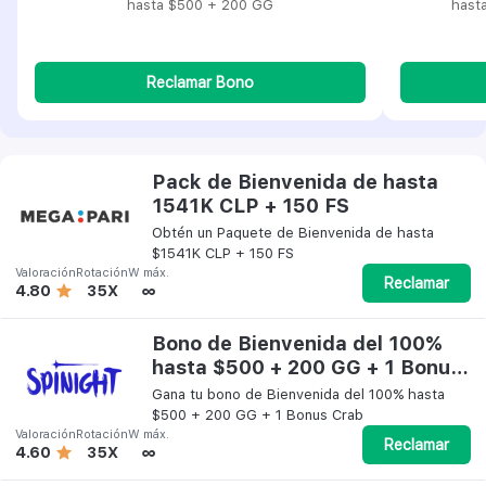
hasta $500 + 200 GG
hast
Reclamar Bono
Pack de Bienvenida de hasta
1541K CLP + 150 FS
Obtén un Paquete de Bienvenida de hasta
$1541K CLP + 150 FS
Valoración
Rotación
W máx.
Reclamar
4.80
35X
∞
Bono de Bienvenida del 100%
hasta $500 + 200 GG + 1 Bonus
Crab
Gana tu bono de Bienvenida del 100% hasta
$500 + 200 GG + 1 Bonus Crab
Valoración
Rotación
W máx.
Reclamar
4.60
35X
∞