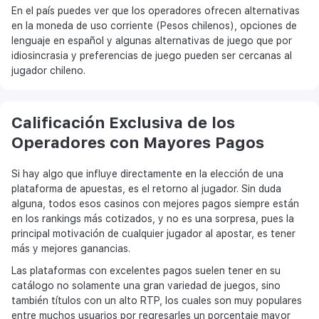
En el país puedes ver que los operadores ofrecen alternativas
en la moneda de uso corriente (Pesos chilenos), opciones de
lenguaje en español y algunas alternativas de juego que por
idiosincrasia y preferencias de juego pueden ser cercanas al
jugador chileno.
Calificación Exclusiva de los
Operadores con Mayores Pagos
Si hay algo que influye directamente en la elección de una
plataforma de apuestas, es el retorno al jugador. Sin duda
alguna, todos esos casinos con mejores pagos siempre están
en los rankings más cotizados, y no es una sorpresa, pues la
principal motivación de cualquier jugador al apostar, es tener
más y mejores ganancias.
Las plataformas con excelentes pagos suelen tener en su
catálogo no solamente una gran variedad de juegos, sino
también títulos con un alto RTP, los cuales son muy populares
entre muchos usuarios por regresarles un porcentaje mayor