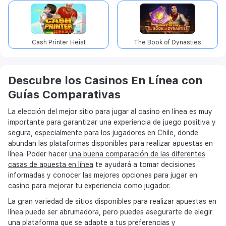
Cash Printer Heist
The Book of Dynasties
Descubre los Casinos En Línea con
Guías Comparativas
La elección del mejor sitio para jugar al casino en línea es muy
importante para garantizar una experiencia de juego positiva y
segura, especialmente para los jugadores en Chile, donde
abundan las plataformas disponibles para realizar apuestas en
línea. Poder hacer
una buena comparación de las diferentes
casas de apuesta en línea
te ayudará a tomar decisiones
informadas y conocer las mejores opciones para jugar en
casino para mejorar tu experiencia como jugador.
La gran variedad de sitios disponibles para realizar apuestas en
línea puede ser abrumadora, pero puedes asegurarte de elegir
una plataforma que se adapte a tus preferencias y