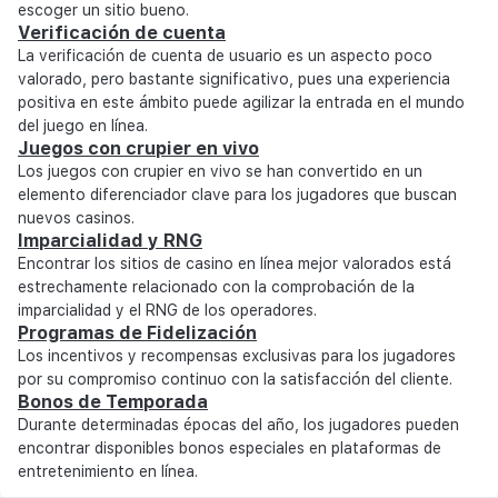
escoger un sitio bueno.
Verificación de cuenta
La verificación de cuenta de usuario es un aspecto poco
valorado, pero bastante significativo, pues una experiencia
positiva en este ámbito puede agilizar la entrada en el mundo
del juego en línea.
Juegos con crupier en vivo
Los juegos con crupier en vivo se han convertido en un
elemento diferenciador clave para los jugadores que buscan
nuevos casinos.
Imparcialidad y RNG
Encontrar los sitios de casino en línea mejor valorados está
estrechamente relacionado con la comprobación de la
imparcialidad y el RNG de los operadores.
Programas de Fidelización
Los incentivos y recompensas exclusivas para los jugadores
por su compromiso continuo con la satisfacción del cliente.
Bonos de Temporada
Durante determinadas épocas del año, los jugadores pueden
encontrar disponibles bonos especiales en plataformas de
entretenimiento en línea.