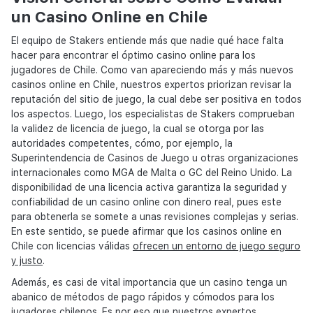
un Casino Online en Chile
El equipo de Stakers entiende más que nadie qué hace falta
hacer para encontrar el óptimo casino online para los
jugadores de Chile. Como van apareciendo más y más nuevos
casinos online en Chile, nuestros expertos priorizan revisar la
reputación del sitio de juego, la cual debe ser positiva en todos
los aspectos. Luego, los especialistas de Stakers comprueban
la validez de licencia de juego, la cual se otorga por las
autoridades competentes, cómo, por ejemplo, la
Superintendencia de Casinos de Juego u otras organizaciones
internacionales como MGA de Malta o GC del Reino Unido. La
disponibilidad de una licencia activa garantiza la seguridad y
confiabilidad de un casino online con dinero real, pues este
para obtenerla se somete a unas revisiones complejas y serias.
En este sentido, se puede afirmar que los casinos online en
Chile con licencias válidas
ofrecen un entorno de juego seguro
y justo
.
Además, es casi de vital importancia que un casino tenga un
abanico de métodos de pago rápidos y cómodos para los
jugadores chilenos. Es por eso que nuestros expertos