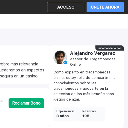
ACCESO
¡ÚNETE AHORA!
recomendado por
Alejandro Vergarez
Asesor de Tragamonedas
cobre más relevancia
Online
s quedaremos en aspectos
Como experto en tragamonedas
 segura en un casino.
online, estoy feliz de compartir mis
conocimientos sobre las
tragamonedas y apoyarte en la
selección de los más beneficiosos
juegos de azar.
x.
Reclamar Bono
Experiencia
Reseñas
8 años
105