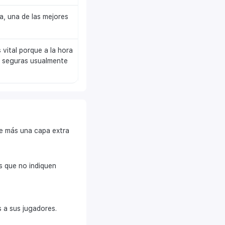
a, una de las mejores
vital porque a la hora
n seguras usualmente
de más una capa extra
s que no indiquen
s a sus jugadores.