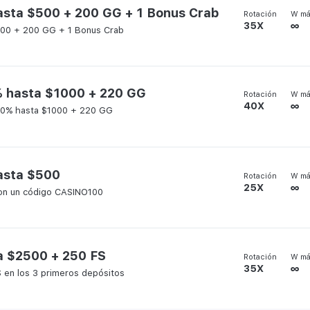
asta $500 + 200 GG + 1 Bonus Crab
Rotación
W má
35X
∞
500 + 200 GG + 1 Bonus Crab
% hasta $1000 + 220 GG
Rotación
W má
40X
∞
450% hasta $1000 + 220 GG
asta $500
Rotación
W má
25X
∞
con un código CASINO100
a $2500 + 250 FS
Rotación
W má
35X
∞
 en los 3 primeros depósitos