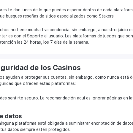
ores te dan luces de lo que puedes esperar dentro de cada plataform
e busques reseñas de sitios especializados como Stakers.
hos no tiene mucha trascendencia, sin embargo, a nuestro juicio es 
tar es con el Soporte al usuario. Las plataformas de juegos que so
ención las 24 horas, los 7 días de la semana.
guridad de los Casinos
 los ayudan a proteger sus cuentas, sin embargo, como nunca está 
guridad que ofrecen estas plataformas:
des sentirte seguro. La recomendación aquí es ignorar páginas en la
de datos
ninguna plataforma está obligada a suministrar encriptación de dato
 tus datos siempre estén protegidos.