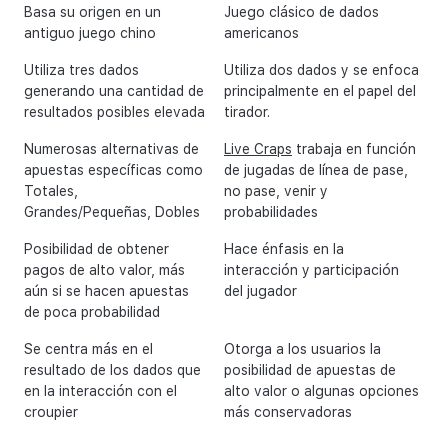
Basa su origen en un
Juego clásico de dados
antiguo juego chino
americanos
Utiliza tres dados
Utiliza dos dados y se enfoca
generando una cantidad de
principalmente en el papel del
resultados posibles elevada
tirador.
Numerosas alternativas de
Live Craps
trabaja en función
apuestas específicas como
de jugadas de línea de pase,
Totales,
no pase, venir y
Grandes/Pequeñas, Dobles
probabilidades
Posibilidad de obtener
Hace énfasis en la
pagos de alto valor, más
interacción y participación
aún si se hacen apuestas
del jugador
de poca probabilidad
Se centra más en el
Otorga a los usuarios la
resultado de los dados que
posibilidad de apuestas de
en la interacción con el
alto valor o algunas opciones
croupier
más conservadoras