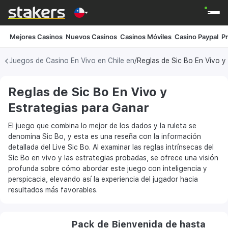
Mejores Casinos
Nuevos Casinos
Casinos Móviles
Casino Paypal
P
Juegos de Casino En Vivo en Chile en
/
Reglas de Sic Bo En Vivo y
Reglas de Sic Bo En Vivo y
Estrategias para Ganar
El juego que combina lo mejor de los dados y la ruleta se
denomina Sic Bo, y esta es una reseña con la información
detallada del Live Sic Bo. Al examinar las reglas intrínsecas del
Sic Bo en vivo y las estrategias probadas, se ofrece una visión
profunda sobre cómo abordar este juego con inteligencia y
perspicacia, elevando así la experiencia del jugador hacia
resultados más favorables.
Pack de Bienvenida de hasta