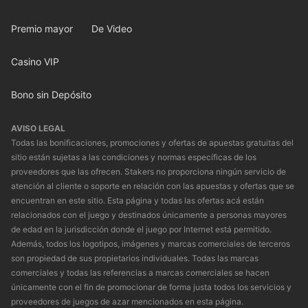
Premio mayor
De Video
Casino VIP
Bono sin Depósito
AVISO LEGAL
Todas las bonificaciones, promociones y ofertas de apuestas gratuitas del
sitio están sujetas a las condiciones y normas específicas de los
proveedores que las ofrecen. Stakers no proporciona ningún servicio de
atención al cliente o soporte en relación con las apuestas y ofertas que se
encuentran en este sitio. Esta página y todas las ofertas acá están
relacionados con el juego y destinados únicamente a personas mayores
de edad en la jurisdicción donde el juego por Internet está permitido.
Además, todos los logotipos, imágenes y marcas comerciales de terceros
son propiedad de sus propietarios individuales. Todas las marcas
comerciales y todas las referencias a marcas comerciales se hacen
únicamente con el fin de promocionar de forma justa todos los servicios y
proveedores de juegos de azar mencionados en esta página.