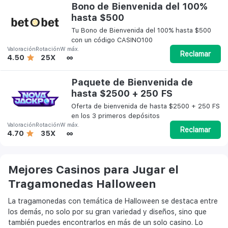
Bono de Bienvenida del 100%
hasta $500
Tu Bono de Bienvenida del 100% hasta $500
con un código CASINO100
Valoración
Rotación
W máx.
Reclamar
4.50
25X
∞
Paquete de Bienvenida de
hasta $2500 + 250 FS
Oferta de bienvenida de hasta $2500 + 250 FS
en los 3 primeros depósitos
Valoración
Rotación
W máx.
Reclamar
4.70
35X
∞
Mejores Casinos para Jugar el
Tragamonedas Halloween
La tragamonedas con temática de Halloween se destaca entre
los demás, no solo por su gran variedad y diseños, sino que
también puedes encontrarlos en más de un solo casino. Lo