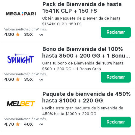
Pack de Bienvenida de hasta
1541K CLP + 150 FS
Obtén un Paquete de Bienvenida de hasta
$1541K CLP + 150 FS
Valoración
Rotación
W máx.
Reclamar
4.80
35X
∞
Bono de Bienvenida del 100%
hasta $500 + 200 GG + 1 Bonus
Crab
Gana tu bono de Bienvenida del 100% hasta
$500 + 200 GG + 1 Bonus Crab
Valoración
Rotación
W máx.
Reclamar
4.60
35X
∞
Paquete de bienvenida de 450%
hasta $1000 + 220 GG
Reciba este gran paquete de bienvenida de
450% hasta $1000 + 220 GG
Valoración
Rotación
W máx.
Reclamar
4.70
40X
∞