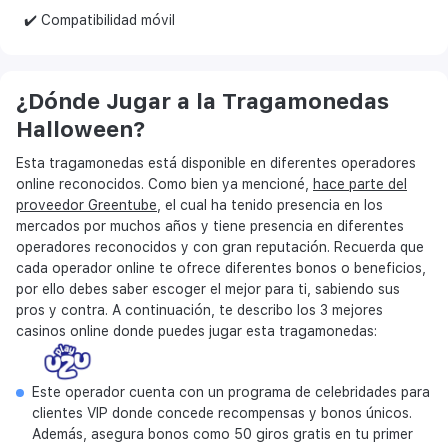
✔️ Compatibilidad móvil
¿Dónde Jugar a la Tragamonedas
Halloween?
Esta tragamonedas está disponible en diferentes operadores
online reconocidos. Como bien ya mencioné,
hace parte del
proveedor Greentube
, el cual ha tenido presencia en los
mercados por muchos años y tiene presencia en diferentes
operadores reconocidos y con gran reputación. Recuerda que
cada operador online te ofrece diferentes bonos o beneficios,
por ello debes saber escoger el mejor para ti, sabiendo sus
pros y contra. A continuación, te describo los 3 mejores
casinos online donde puedes jugar esta tragamonedas:
Este operador cuenta con un programa de celebridades para
clientes VIP donde concede recompensas y bonos únicos.
Además, asegura bonos como 50 giros gratis en tu primer