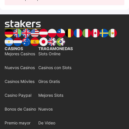
CASINOS
TRAGAMONEDAS
Mejores Casinos
Slots Online
Nuevos Casinos
Casinos con Slots
Casinos Móviles
Giros Gratis
Casino Paypal
Mejores Slots
Bonos de Casino
Nuevos
Premio mayor
De Video