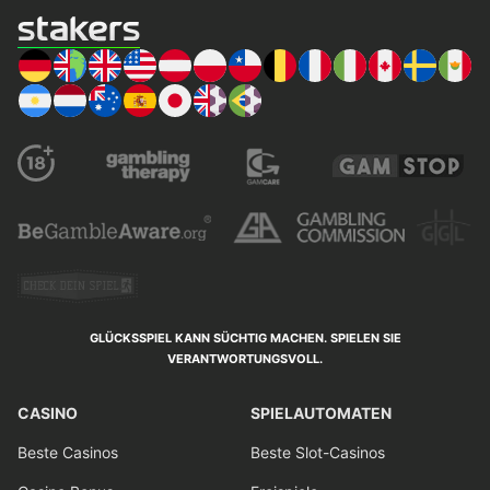
GLÜCKSSPIEL KANN SÜCHTIG MACHEN.
SPIELEN SIE
VERANTWORTUNGSVOLL.
CASINO
SPIELAUTOMATEN
Beste Casinos
Beste Slot-Casinos