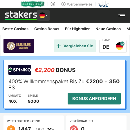
Beste Casinos
Casino Bonus
Für Highroller
Neue Casinos
M
LAND
Vergleichen Sie
DE
€2,200
BONUS
400% Willkommenspaket Bis Zu
€2200
+
350
FS
UMSATZ
SPIELE
BONUS ANFORDERN
40X
9000
WETTANBIETER RATING
VERFÜGBARKEIT
1447
0
-
/
1821