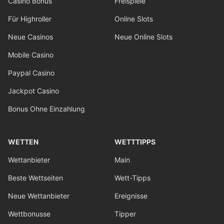
Casino Bonus
Freispiele
Für Highroller
Online Slots
Neue Casinos
Neue Online Slots
Mobile Casino
Paypal Casino
Jackpot Casino
Bonus Ohne Einzahlung
WETTEN
WETTTIPPS
Wettanbieter
Main
Beste Wettseiten
Wett-Tipps
Neue Wettanbieter
Ereignisse
Wettbonusse
Tipper