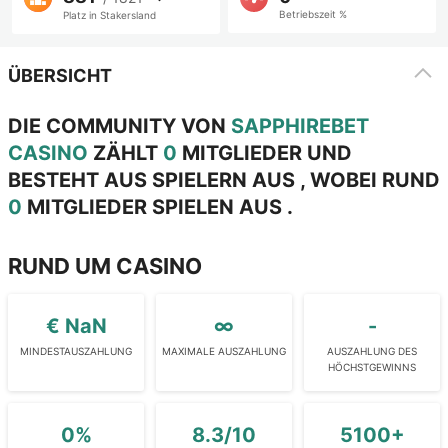
Betriebszeit %
Platz in Stakersland
ÜBERSICHT
DIE COMMUNITY VON
SAPPHIREBET
CASINO
ZÄHLT
0
MITGLIEDER UND
BESTEHT AUS SPIELERN AUS , WOBEI RUND
0
MITGLIEDER SPIELEN AUS
.
RUND UM CASINO
€ NaN
∞
-
MINDESTAUSZAHLUNG
MAXIMALE AUSZAHLUNG
AUSZAHLUNG DES
HÖCHSTGEWINNS
0%
8.3/10
5100+