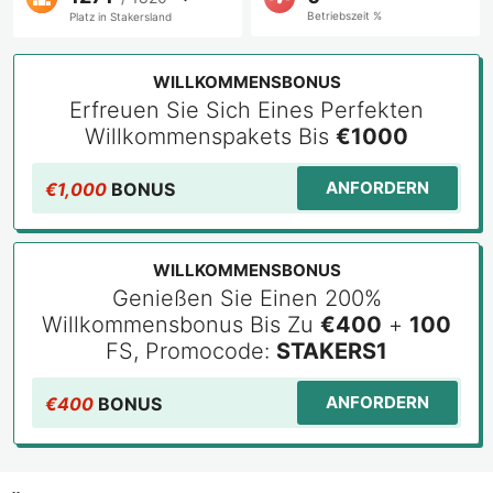
Betriebszeit %
Platz in Stakersland
WILLKOMMENSBONUS
Erfreuen Sie Sich Eines Perfekten
Willkommenspakets Bis
€1000
ANFORDERN
€1,000
BONUS
WILLKOMMENSBONUS
Genießen Sie Einen 200%
Willkommensbonus Bis Zu
€400
+
100
FS, Promocode:
STAKERS1
ANFORDERN
€400
BONUS