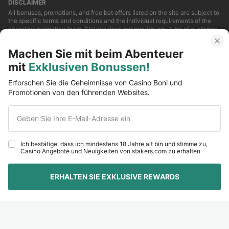
DISCLAIMER
All bonuses, promotions, and free bet offers listed on the site are subject to
the specific terms and conditions and the individual requirements of the
operators promoting them. Stakers does not provide any type of customer
service or support for any of the betting incentives and offers that are to be
found on this site. This site and all the offers listed on this site are related
Machen Sie mit beim Abenteuer
to gambling and are only suitable for those at or above the legal age within
those jurisdictions that permit online gambling. Furthermore, all logos,
mit
Exklusiven Bonussen!
images, and third-party trademarks are the sole property of their individual
owners. All trademarks and all references to trademarks themselves are
Erforschen Sie die Geheimnisse von Casino Boni und
made solely under the intention of fair promotion of all the services and
Promotionen von den führenden Websites.
betting operators mentioned on this site.
COOKIE USE
Geben Sie Ihre E-Mail-Adresse ein
Stakers.com operates both first and also third-party cookies on your
computer. These are specifically used to improve the site and provide
personalised functionality. We will assume that you accept our use
Ich bestätige, dass ich mindestens 18 Jahre alt bin und stimme zu,
Casino Angebote und Neuigkeiten von stakers.com zu erhalten
cookies, as explained, by continuing to use our site.
Mehr Info
.
ERHALTEN SIE EXKLUSIVE REWARDS
Cookie-Richtlinien
Datenschutzerklärung
Geschäftsbedingungen
Haben Sie Eine Frage? Schreiben Sie Uns An Support@stakers.com