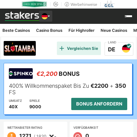
Beste Casinos
Casino Bonus
Für Highroller
Neue Casinos
M
LAND
Vergleichen Sie
DE
€2,200
BONUS
400% Willkommenspaket Bis Zu
€2200
+
350
FS
UMSATZ
SPIELE
BONUS ANFORDERN
40X
9000
WETTANBIETER RATING
VERFÜGBARKEIT
1271
0
-
/
1820