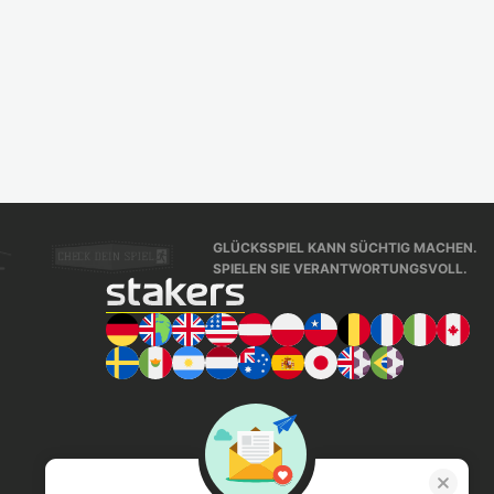
GLÜCKSSPIEL KANN SÜCHTIG MACHEN.
SPIELEN SIE VERANTWORTUNGSVOLL.