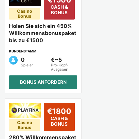
CASH &
Casino
BONUS
Bonus
Holen Sie sich ein 450%
Willkommensbonuspaket
bis zu
€1500
KUNDENSTAMM
0
€
~5
Spieler
Pro-Kopf-
Ausgaben
BONUS ANFORDERN
€1800
CASH &
Casino
BONUS
Bonus
280% Willkommenspaket