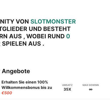
NITY VON
SLOTMONSTER
TGLIEDER UND BESTEHT
RN AUS , WOBEI RUND
0
R SPIELEN AUS
.
r Angebote
Erhalten Sie einen 100%
UMSATZ
MAX GEWINN
Willkommensbonus bis zu
35X
∞
€500