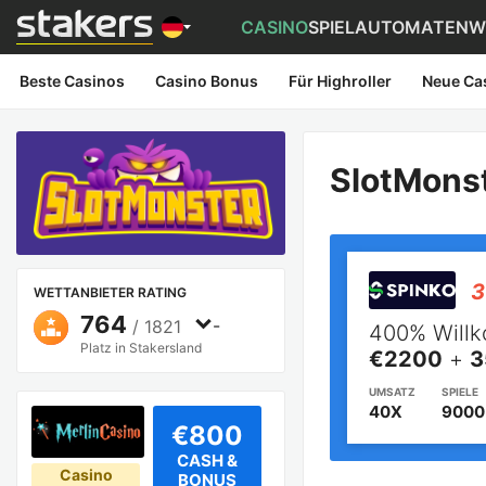
CASINO
SPIELAUTOMATEN
W
Beste Casinos
Casino Bonus
Für Highroller
Neue Ca
SlotMons
3
WETTANBIETER RATING
764
-
/
1821
400% Willk
Platz in Stakersland
€2200
+
3
UMSATZ
SPIELE
40X
9000
€800
CASH &
Casino
BONUS