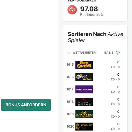
VERFÜGBARKEIT
97.08
Betriebszeit %
Sortieren Nach
Aktive
Spieler
#
WETTANBIETER
BASIS
0
1615
€
0
-
0
0
1616
€
0
-
0
0
1617
€
0
-
0
0
1618
BONUS ANFORDERN
€
0
-
0
0
1619
€
0
-
0
0
1620
€
0
-
0