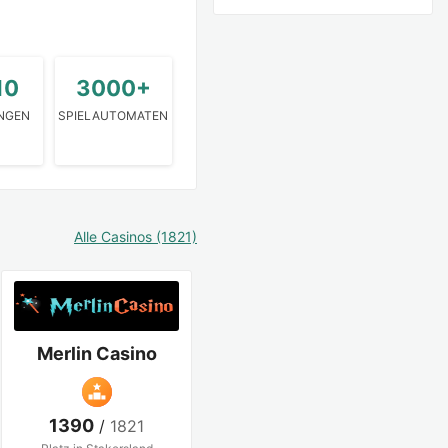
0
1621
€
0
-
0
0
1622
€
0
-
0
10
3000+
0
1623
NGEN
SPIELAUTOMATEN
€
0
-
0
0
1624
€
0
-
0
0
1625
€
0
-
0
0
1626
Alle Casinos (1821)
€
0
-
0
0
1627
€
0
-
0
0
1628
€
0
-
0
Merlin Casino
0
1629
€
0
-
0
0
1630
€
0
-
0
1390
/
1821
0
1631