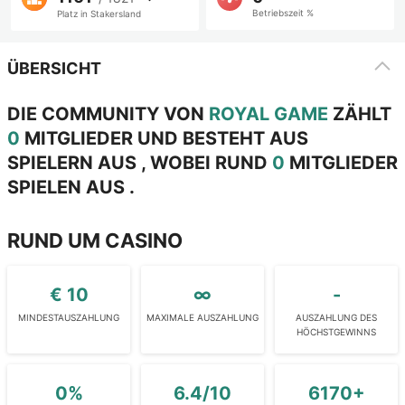
Betriebszeit %
Platz in Stakersland
ÜBERSICHT
DIE COMMUNITY VON
ROYAL GAME
ZÄHLT
0
MITGLIEDER UND BESTEHT AUS
SPIELERN AUS , WOBEI RUND
0
MITGLIEDER
SPIELEN AUS
.
RUND UM CASINO
€ 10
∞
-
MINDESTAUSZAHLUNG
MAXIMALE AUSZAHLUNG
AUSZAHLUNG DES
HÖCHSTGEWINNS
0%
6.4/10
6170+