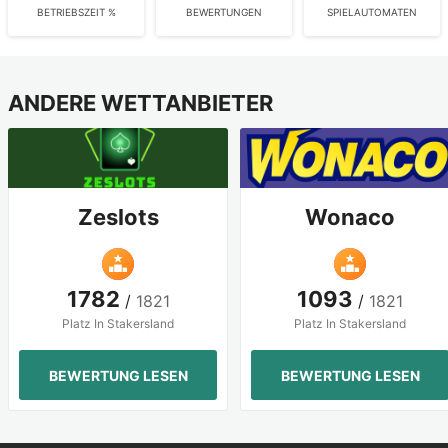
BETRIEBSZEIT %
BEWERTUNGEN
SPIELAUTOMATEN
ANDERE WETTANBIETER
Zeslots
Wonaco
1782
1093
/
1821
/
1821
Platz In Stakersland
Platz In Stakersland
BEWERTUNG LESEN
BEWERTUNG LESEN