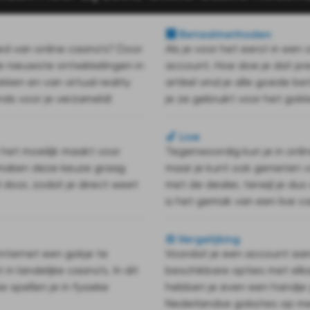
🏧 Betaalmethoden
d van online casino’s? Door
Als je voor het eerst in een 
de nieuwste ontwikkelingen in
account. Hoe doe je dat prec
kken en van virtual reality
artikel vind je alle goede 
ends voor je verzameld!
je ze gebruikt voor het gokk
🎷 Live
 het moeilijk maakt voor
Tegenwoordig kun je in onlin
 maken deze keuze graag
maar je kunt ook genieten v
l door, zodat je direct weet
met de dealer, terwijl je du
is het gemak van een live ca
⚖️ Vergelijking
internet een gokje te
Voordat je een account aan
 landelijke casino’s. In dit
beschikbare opties met elkaar
 spellen je in fysieke
hebben je even een handje g
Nederlandse goksites op me