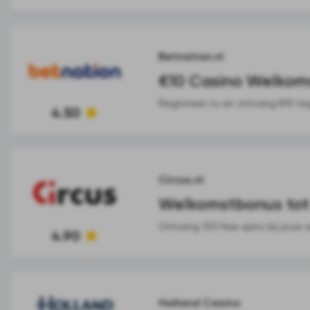
Betnation.nl
€10
Casino Welkom
Registreer nu en ontvang €10 t
4.50
Circus.nl
Welkomstbonus tot
Ontvang 100 free spins bij jouw e
4.90
Holland Casino