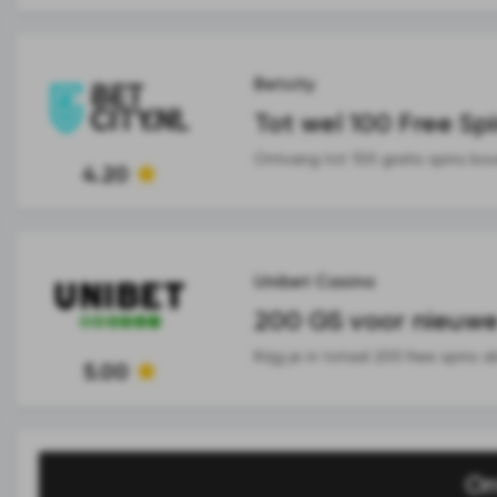
Betcity
Tot wel
100
Free Spi
Ontvang tot 100 gratis spins bo
4.20
Unibet Casino
200
GS voor nieuwe
Krijg je in totaal 200 free spins
5.00
On