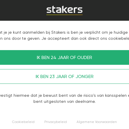
 je je kunt aanmelden bij Stakers is ben je verplicht om je huidige 
n ons door te geven. Je accepteert dan ook direct ons cookiebele
nus tot
€250
500
GS voor nieuwe
spelers
rste storting en je
IK BEN 24 JAAR OF OUDER
een bonus van 100%
Ontvang tot 500 Gratis Spins bij
el €250
eerste storting
IK BEN 23 JAAR OF JONGER
Bonus
Claim Bonus
estigt hiermee dat je bewust bent van de risico's van kansspelen 
bent uitgesloten van deelname.
Cookiebeleid
Privacybeleid
Algemene Voorwaarden