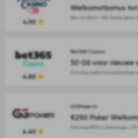
Welkomstbonus to
Win tot €100 + 100 Gratis Spins 
4.00
Bet365 Casino
50
GS voor nieuwe 
Ontvang welkomstaanbieding van
4.80
GGPoker.nl
€250
Poker Welkom
Ontvang €100 in beloningen, OF
4.40