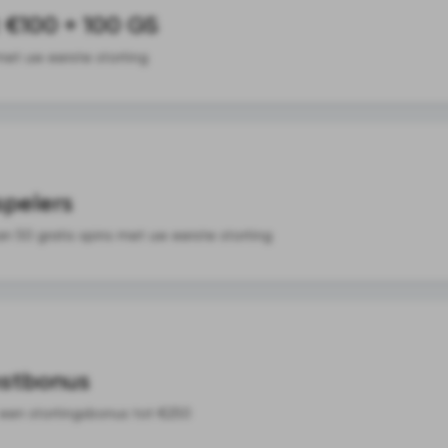
t
€100
+
100
GS
met uw eerste storting
spelers
 50 gratis spins met uw eerste storting
stbonus
 een stortingsbonus tot €250