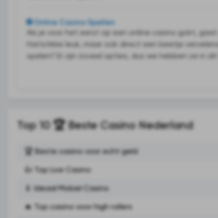
🌐 Online Casino Spellen
Als je voor het eerst op een online casino gokt, gaat
Hartstikke leuk, maar ook direct een beetje vervelen
spelen? Er zijn zoveel opties, dus we hebben ze in dit
Top 10 🏆 Beste Casino Nederland
🏆 Beste casino voor echt geld
👍 Top Live Casino
📱 Ideaal Mobiel Casino
🔥 Top casino voor high rollers