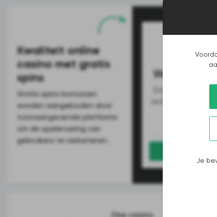
Kwaliteit online
Voordat
casino met gratis
aa
Welkomstbo
spins
Doe vandaag je ee
Gratis spins bonussen
ontvangt meteen 
worden aangeboden door
tot w
toonaangevende platforms
om de spelervaring van
gebruikers te verbeteren.
Claim 
Je bev
One casino