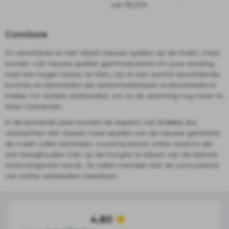
van 96,22%
Conclusie
Zo verschijnen er niet alleen nieuwe spellen op de markt, maar
worden ook nieuwe spellen geïntroduceerd om jouw ervaring
naar een hoger niveau te tillen, zijn er een aantal verschillende
functies en kenmerken die spelontwikkelaars onderscheidend
maken tot andere aanbieders, om zo de spanning nog meer te
laten toenemen.
In de komende jaren kunnen de experts van
Stakers
dus
verwachten dat steeds meer spellen van de nieuwe generatie
de markt zullen betreden, vooral bij beste online casino’s die
zich bezighouden met op de hoogte te blijven van de laatste
technologische trends. Ze zullen namelijk met de concurrentie
van online aanbieders meedoen.
4.80