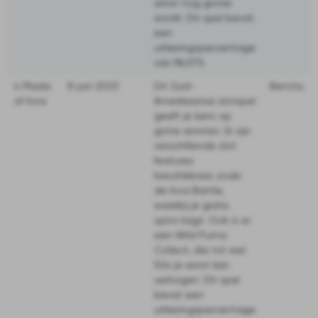
winst nog groter
wordt. Dit spel bevat
een
uitkeringspercentage
van 96,07%
4 Masks
8 juni 2023
Dit Zuid-
Betcity
of Inca
Amerikaanse slotspel
geeft je kans op
grote winsten. Er zijn
verschillende slot
features
beschikbaar, zoals
de Inca Battle,
waarbij je gratis
spins krijgt. Ook is er
een Wild Puma
Collect, die tot wel
50x je winst kan
verhogen. Dit spel
bevat een
uitkeringspercentage