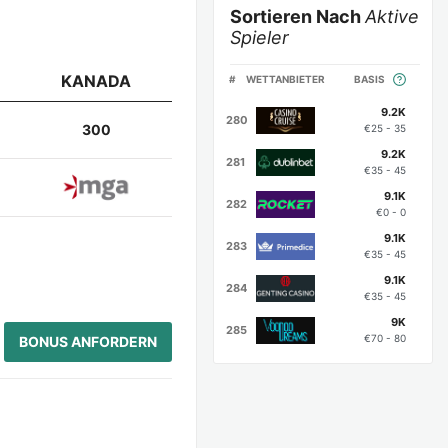
Sortieren Nach
Aktive
Spieler
KANADA
#
WETTANBIETER
BASIS
9.2K
280
300
€
25
-
35
9.2K
281
€
35
-
45
9.1K
282
€
0
-
0
9.1K
283
€
35
-
45
9.1K
284
€
35
-
45
9K
285
€
70
-
80
BONUS ANFORDERN
9K
286
€
35
-
45
9K
287
€
0
-
0