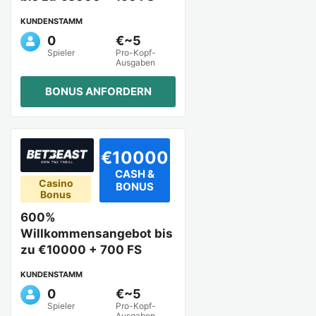
KUNDENSTAMM
0
€
~5
Spieler
Pro-Kopf-
Ausgaben
BONUS ANFORDERN
€10000
CASH &
Casino
BONUS
Bonus
600%
Willkommensangebot bis
zu
€10000
+
700
FS
KUNDENSTAMM
0
€
~5
Spieler
Pro-Kopf-
Ausgaben