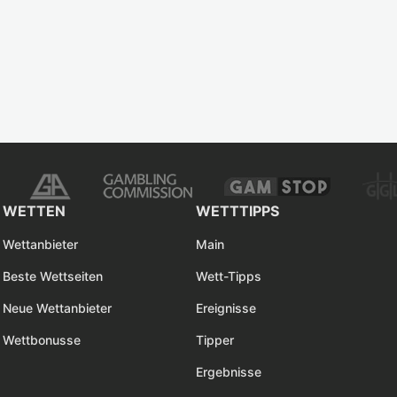
WETTEN
WETTTIPPS
Wettanbieter
Main
Beste Wettseiten
Wett-Tipps
Neue Wettanbieter
Ereignisse
Wettbonusse
Tipper
Ergebnisse