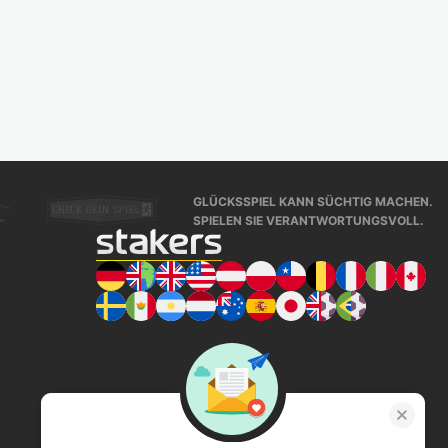
GLÜCKSSPIEL KANN SÜCHTIG MACHEN.
SPIELEN SIE VERANTWORTUNGSVOLL.