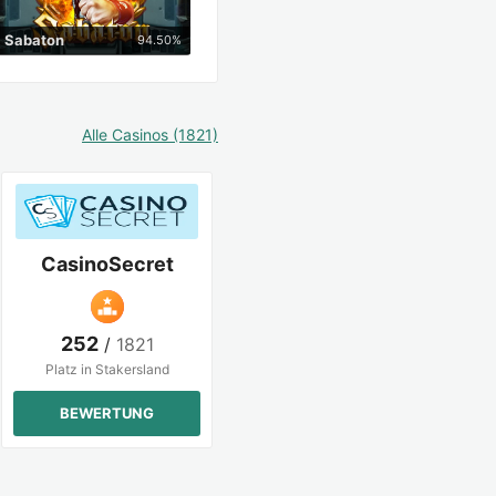
8.5K
299
€
35
-
45
Sabaton
94.50
%
8.4K
300
€
25
-
35
8.4K
301
€
35
-
45
Alle Casinos (1821)
8.3K
302
€
35
-
45
8.3K
303
€
25
-
35
8.2K
304
CasinoSecret
€
35
-
45
8.2K
305
€
30
-
40
252
/
1821
8.1K
306
€
25
-
35
Platz in Stakersland
8.1K
307
€
25
-
35
BEWERTUNG
7.9K
308
€
0
-
0
7.9K
309