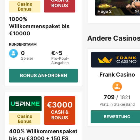
Casino
BONUS
Bonus
Hugo 2
94
1000%
Willkommenspaket bis
€10000
Andere Casino
KUNDENSTAMM
0
€
~5
Spieler
Pro-Kopf-
Ausgaben
Frank Casino
BONUS ANFORDERN
709
/
1821
€3000
Platz in Stakersland
CASH &
Casino
BEWERTUNG
BONUS
Bonus
400% Willkommenspaket
bis zu
€3000
+
150
FS