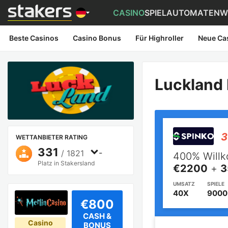
CASINO
SPIELAUTOMATEN
W
Beste Casinos
Casino Bonus
Für Highroller
Neue Ca
Luckland
3
WETTANBIETER RATING
331
-
/
1821
400% Willk
Platz in Stakersland
€2200
+
3
UMSATZ
SPIELE
40X
9000
€800
CASH &
Casino
BONUS