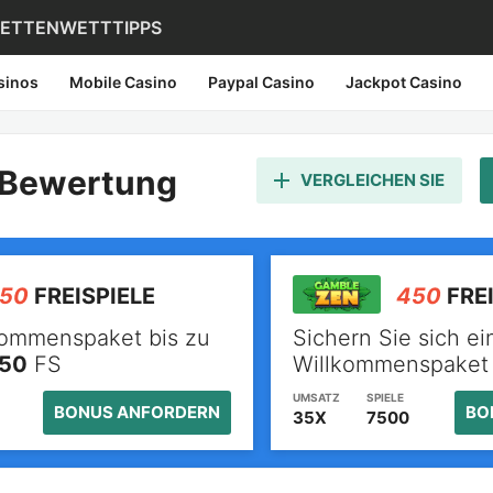
ETTEN
WETTTIPPS
sinos
Mobile Casino
Paypal Casino
Jackpot Casino
 Bewertung
VERGLEICHEN SIE
50
FREISPIELE
450
FRE
ommenspaket bis zu
Sichern Sie sich e
50
FS
Willkommenspaket 
+
450
FS
UMSATZ
SPIELE
BONUS ANFORDERN
BO
35X
7500