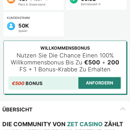
Betriebszeit %
Platz in Stakersland
KUNDENSTAMM
50K
Spieler
WILLKOMMENSBONUS
Nutzen Sie Die Chance Einen 100%
Willkommensbonus Bis Zu
€500
+
200
FS + 1 Bonus-Krabbe Zu Erhalten
ANFORDERN
€500
BONUS
ÜBERSICHT
DIE COMMUNITY VON
ZET CASINO
ZÄHLT