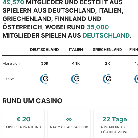
49,570
MITGLIEDER UND BESTEHT AUS
SPIELERN AUS DEUTSCHLAND, ITALIEN,
GRIECHENLAND, FINNLAND UND
ÖSTERREICH, WOBEI RUND
35,000
MITGLIEDER SPIELEN AUS
DEUTSCHLAND
.
DEUTSCHLAND
ITALIEN
GRIECHENLAND
FIN
monatlich
35K
4.1K
2K
1
Lizenz
RUND UM CASINO
€ 20
∞
22 Tage
MINDESTAUSZAHLUNG
MAXIMALE AUSZAHLUNG
AUSZAHLUNG DES
HÖCHSTGEWINNS