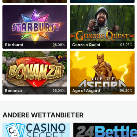
Starburst
Gonzo's Quest
96.09
%
95.97
%
Bonanza
Age of Asgard
96.00
%
96.30
%
ANDERE WETTANBIETER