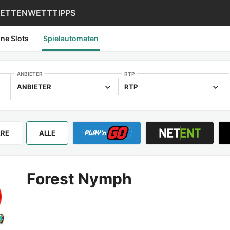
ETTEN
WETTTIPPS
ne Slots
Spielautomaten
ANBIETER
RTP
ANBIETER
RTP
ÄRE
ALLE
Forest Nymph