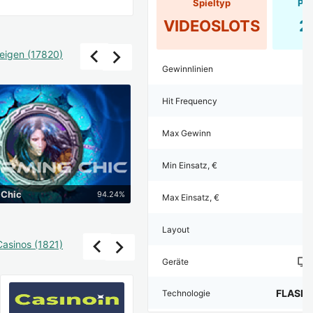
Spieltyp
Pre
VIDEOSLOTS
2
zeigen
(
17820
)
Gewinnlinien
Hit Frequency
Max Gewinn
Min Einsatz
, €
 Chic
Magic Ball 2
94.24
%
0.0
Max Einsatz
, €
Layout
Casinos (1821)
Geräte
FLASH 
Technologie