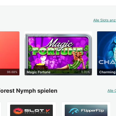
Alle Slots an
Magic Fortune
Charming
96.68
%
0.00
%
 Forest Nymph spielen
Alle 