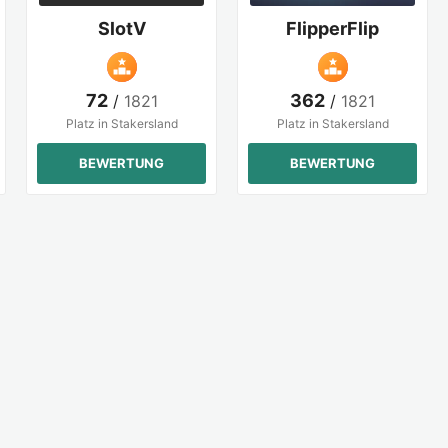
SlotV
FlipperFlip
72
362
/
1821
/
1821
Platz in Stakersland
Platz in Stakersland
BEWERTUNG
BEWERTUNG