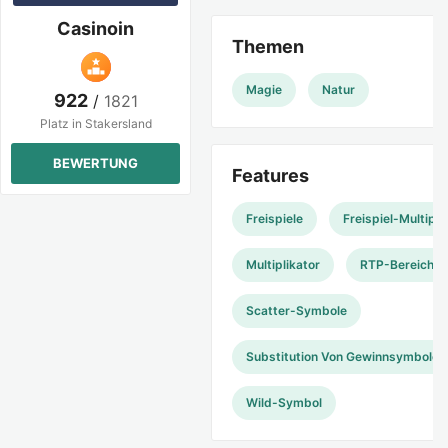
Casinoin
Cadoola
Themen
Magie
Natur
922
1333
/
1821
/
1821
Platz in Stakersland
Platz in Stakersland
BEWERTUNG
BEWERTUNG
Features
Freispiele
Freispiel-Multipli
Multiplikator
RTP-Bereich
Scatter-Symbole
Substitution Von Gewinnsymbolen
Wild-Symbol