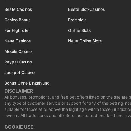
Pick-And-Click-Bonusspiel
BetConstruct
3-3-4-3-3
Kartenspiel
Beste Casinos
Beste Slot-Casinos
Buch Des ... Mechanikers
Betdigital
6-10
Kartenfarben
Buffalo-Mechaniker (Wilds Mit
Betixon
Casino Bonus
Freispiele
5-4-5-12
Multiplikatoren)
Kartenthema
Betsense
7-1
Burst (Crash, Bustabit Like)
Für Highroller
Online Slots
Zeichentrickfilme
Mechaniker
Betsson Group
2-4-2-4-2
Neue Casinos
Neue Online Slots
Kasino
Feature Kaufen
BetStone
9-1
Mobile Casino
Burg
Cheats-Tool
BF Games
2-3-3-4-5-5
Katzen
Cluster Pays
Paypal Casino
BGAMING
5-8
Kirsche
Connect Zum Gewinn
Jackpot Casino
Black Pudding Games
Orbital-Reels
Schachspiel
Würfelspiel
Bonus Ohne Einzahlung
Bla Bla Bla Studious
3-6-6-6-6
Chilithema
End2End
DISCLAIMER
Bluberi
2-2-3-3-3-3
All bonuses, promotions, and free bet offers listed on the site ar
China
Erweiterte Symbole
any type of customer service or support for any of the betting incen
BlueGem Gaming
2-3-4-5-6-7
Chinesische Drachen
Expanding Wild Mit Re-Spin
suitable for those at or above the legal age within those jurisdicti
Blueprint
2-2-3-3-4-4
owners. All trademarks and all references to trademarks themselves
Chinesische Löwen
Feature: Zufällige Belohnung
Boomerang Studios
9-9
COOKIE USE
Chip
Feature: Ersatzsymbole