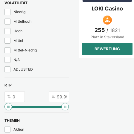
Play'n Go
VOLATILITÄT
no
Hotline Casino
LOKI Casino
Playson
Niedrig
Playtech
Mittelhoch
Poker
841
255
/
1821
/
1821
Hoch
Platz in Stakersland
Platz in Stakersland
Portomaso
Mittel
Red Tiger
BEWERTUNG
BEWERTUNG
Mittel-Niedrig
BTG
N/A
Felt
ADJUSTED
FUGA
RTP
Genesis
%
GiG
%
Kalamba
MaxWin
THEMEN
Push
Aktion