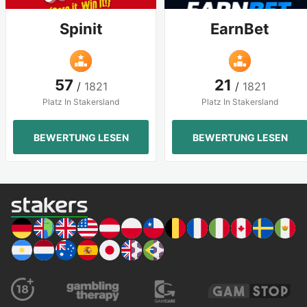
Spinit
EarnBet
57
21
/
1821
/
1821
Platz In Stakersland
Platz In Stakersland
BEWERTUNG LESEN
BEWERTUNG LESEN