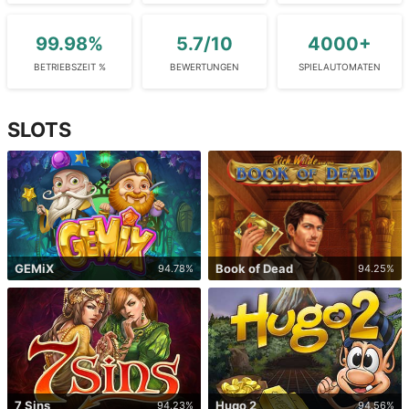
99.98%
5.7/10
4000+
BETRIEBSZEIT %
BEWERTUNGEN
SPIELAUTOMATEN
SLOTS
GEMiX
Book of Dead
94.78
%
94.25
%
7 Sins
Hugo 2
94.23
%
94.56
%