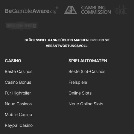
GLÜCKSSPIEL KANN SÜCHTIG MACHEN.
SPIELEN SIE
VERANTWORTUNGSVOLL.
CASINO
SPIELAUTOMATEN
Beste Casinos
Beste Slot-Casinos
Casino Bonus
Freispiele
Für Highroller
Online Slots
Neue Casinos
Neue Online Slots
Mobile Casino
Paypal Casino