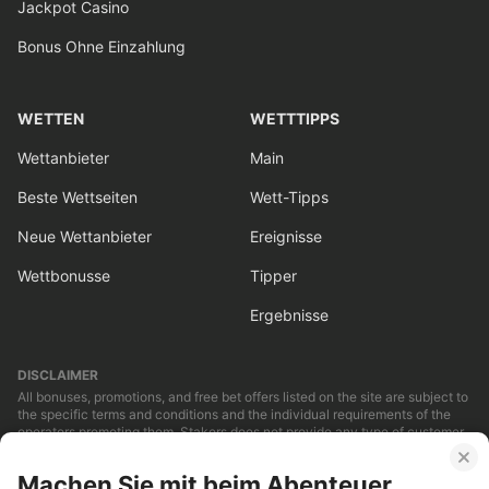
Jackpot Casino
Bonus Ohne Einzahlung
WETTEN
WETTTIPPS
Wettanbieter
Main
Beste Wettseiten
Wett-Tipps
Neue Wettanbieter
Ereignisse
Wettbonusse
Tipper
Ergebnisse
DISCLAIMER
All bonuses, promotions, and free bet offers listed on the site are subject to
the specific terms and conditions and the individual requirements of the
operators promoting them. Stakers does not provide any type of customer
service or support for any of the betting incentives and offers that are to be
found on this site. This site and all the offers listed on this site are related
Machen Sie mit beim Abenteuer
to gambling and are only suitable for those at or above the legal age within