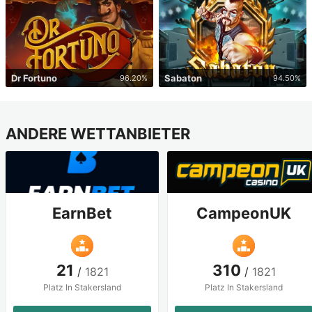
Dr Fortuno
Sabaton
96.20
%
94.50
%
ANDERE WETTANBIETER
EarnBet
CampeonUK
21
310
/
1821
/
1821
Platz In Stakersland
Platz In Stakersland