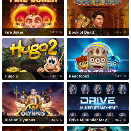
Fire Joker
Book of Dead
94.23
%
94.25
%
Hugo 2
Reactoonz
94.56
%
94.51
%
Rise of Olympus
Drive Multiplier Mayhem
94.51
%
96.70
%