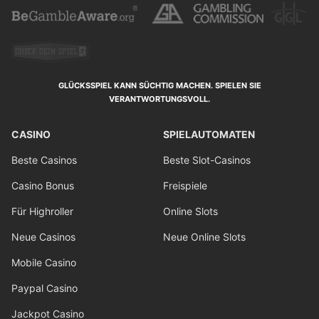
GLÜCKSSPIEL KANN SÜCHTIG MACHEN.
SPIELEN SIE
VERANTWORTUNGSVOLL.
CASINO
SPIELAUTOMATEN
Beste Casinos
Beste Slot-Casinos
Casino Bonus
Freispiele
Für Highroller
Online Slots
Neue Casinos
Neue Online Slots
Mobile Casino
Paypal Casino
Jackpot Casino