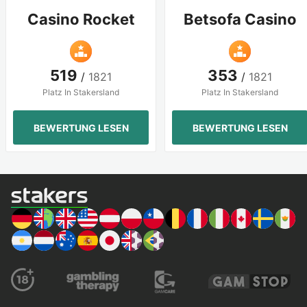
Casino Rocket
Betsofa Casino
519
353
/
1821
/
1821
Platz In Stakersland
Platz In Stakersland
BEWERTUNG LESEN
BEWERTUNG LESEN