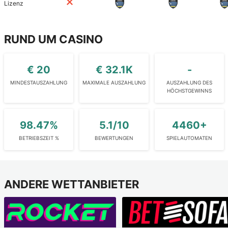
Lizenz
RUND UM CASINO
€ 20
€ 32.1K
-
MINDESTAUSZAHLUNG
MAXIMALE AUSZAHLUNG
AUSZAHLUNG DES
HÖCHSTGEWINNS
98.47%
5.1/10
4460+
BETRIEBSZEIT %
BEWERTUNGEN
SPIELAUTOMATEN
ANDERE WETTANBIETER