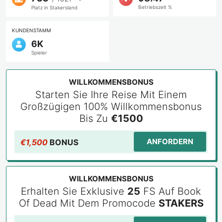
Betriebszeit %
Platz in Stakersland
KUNDENSTAMM
6K
Spieler
WILLKOMMENSBONUS
Starten Sie Ihre Reise Mit Einem
Großzügigen 100% Willkommensbonus
Bis Zu
€1500
ANFORDERN
€1,500
BONUS
WILLKOMMENSBONUS
Erhalten Sie Exklusive
25
FS Auf Book
Of Dead Mit Dem Promocode
STAKERS