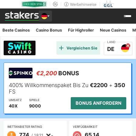
Beste Casinos
Casino Bonus
Für Highroller
Neue Casinos
M
LAND
Vergleichen Sie
DE
€2,200
BONUS
400% Willkommenspaket Bis Zu
€2200
+
350
FS
UMSATZ
SPIELE
BONUS ANFORDERN
40X
9000
WETTANBIETER RATING
VERFÜGBARKEIT
774
65.14
-
/
1821