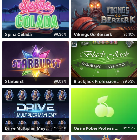
Spina Colada
Vikings Go Berzerk
96.30
%
96.10
%
Starburst
Blackjack Professional Series Low Limit
96.09
%
99.53
%
Drive Multiplier Mayhem
Oasis Poker Professional Series
96.70
%
99.27
%