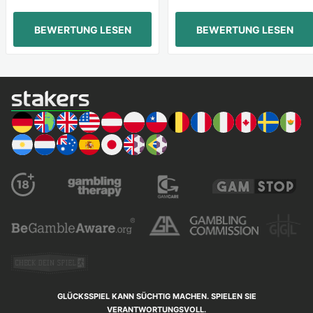
BEWERTUNG LESEN
BEWERTUNG LESEN
GLÜCKSSPIEL KANN SÜCHTIG MACHEN.
SPIELEN SIE
VERANTWORTUNGSVOLL.