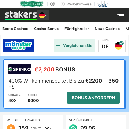
Beste Casinos
Casino Bonus
Für Highroller
Neue Casinos
M
LAND
Vergleichen Sie
DE
€2,200
BONUS
400% Willkommenspaket Bis Zu
€2200
+
350
FS
UMSATZ
SPIELE
BONUS ANFORDERN
40X
9000
WETTANBIETER RATING
VERFÜGBARKEIT
359
99.96
-
/
1821