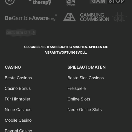
GLÜCKSSPIEL KANN SÜCHTIG MACHEN.
SPIELEN SIE
VERANTWORTUNGSVOLL.
CASINO
SPIELAUTOMATEN
Beste Casinos
Beste Slot-Casinos
Casino Bonus
Freispiele
Für Highroller
Online Slots
Neue Casinos
Neue Online Slots
Mobile Casino
Paypal Casino