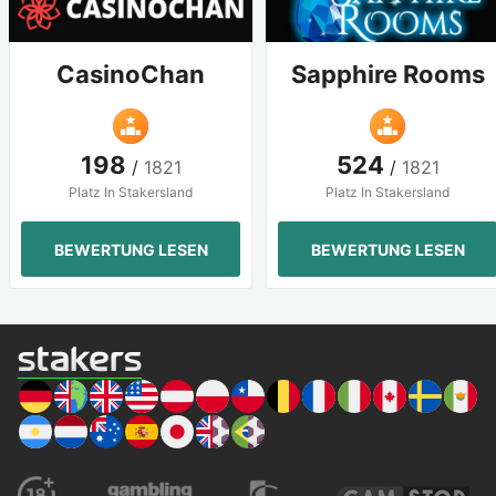
CasinoChan
Sapphire Rooms
198
524
/
1821
/
1821
Platz In Stakersland
Platz In Stakersland
BEWERTUNG LESEN
BEWERTUNG LESEN