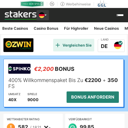
Beste Casinos
Casino Bonus
Für Highroller
Neue Casinos
M
LAND
Vergleichen Sie
DE
€2,200
BONUS
400% Willkommenspaket Bis Zu
€2200
+
350
FS
UMSATZ
SPIELE
BONUS ANFORDERN
40X
9000
WETTANBIETER RATING
VERFÜGBARKEIT
582
99.85
-
/
1821