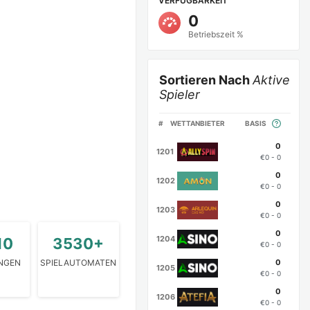
VERFÜGBARKEIT
0
Betriebszeit %
Sortieren Nach
Aktive
Spieler
#
WETTANBIETER
BASIS
0
1201
€
0
-
0
0
1202
€
0
-
0
0
1203
€
0
-
0
0
1204
10
3530+
€
0
-
0
NGEN
SPIELAUTOMATEN
0
1205
€
0
-
0
0
1206
€
0
-
0