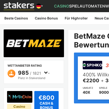
CASINO
SPIELAUTOMATEN
W
Beste Casinos
Casino Bonus
Für Highroller
Neue Ca
BetMaze 
Bewertu
3
WETTANBIETER RATING
985
-
/
1821
400% Willk
Platz in Stakersland
€2200
+
3
UMSATZ
SPIELE
40X
9000
€800
CASH &
Casino
BONUS