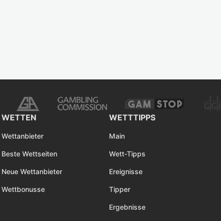
WETTEN
WETTTIPPS
Wettanbieter
Main
Beste Wettseiten
Wett-Tipps
Neue Wettanbieter
Ereignisse
Wettbonusse
Tipper
Ergebnisse