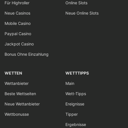
Für Highroller
Online Slots
Neue Casinos
Neue Online Slots
Mobile Casino
Paypal Casino
Jackpot Casino
Bonus Ohne Einzahlung
WETTEN
WETTTIPPS
Wettanbieter
Main
Beste Wettseiten
Wett-Tipps
Neue Wettanbieter
Ereignisse
Wettbonusse
Tipper
Ergebnisse