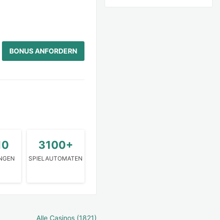
0
1193
£
0
-
0
0
1194
€
0
-
0
0
BONUS ANFORDERN
1195
€
0
-
0
0
1196
€
0
-
0
0
1197
$
0
-
0
0
1198
€
0
-
0
0
1199
€
25
-
35
10
3100+
0
1200
NGEN
SPIELAUTOMATEN
€
0
-
0
0
1201
€
0
-
0
0
1202
€
0
-
0
0
Alle Casinos (1821)
1203