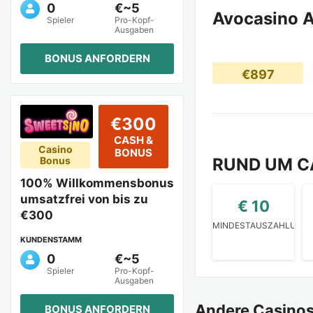
0
€
~5
Avocasino 
Spieler
Pro-Kopf-
Ausgaben
BONUS ANFORDERN
€897
€300
CASH &
Casino
BONUS
Bonus
RUND UM C
100% Willkommensbonus
umsatzfrei von bis zu
€ 10
€300
MINDESTAUSZAHLUNG
KUNDENSTAMM
0
€
~5
Spieler
Pro-Kopf-
Ausgaben
Andere Casino
BONUS ANFORDERN