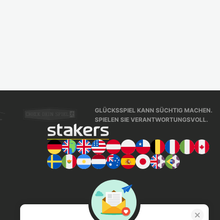
GLÜCKSSPIEL KANN SÜCHTIG MACHEN.
SPIELEN SIE VERANTWORTUNGSVOLL.