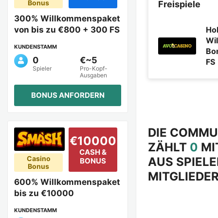
Bonus
Freispiele
300% Willkommenspaket
von bis zu
€800
+
300
FS
Hol
Wi
KUNDENSTAMM
Bo
0
€
~5
FS
Spieler
Pro-Kopf-
Ausgaben
BONUS ANFORDERN
DIE COMMU
€10000
ZÄHLT
0
MI
CASH &
Casino
AUS SPIELE
BONUS
Bonus
MITGLIEDE
600% Willkommenspaket
bis zu
€10000
KUNDENSTAMM