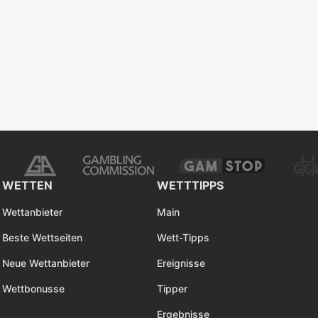
WETTEN
WETTTIPPS
Wettanbieter
Main
Beste Wettseiten
Wett-Tipps
Neue Wettanbieter
Ereignisse
Wettbonusse
Tipper
Ergebnisse