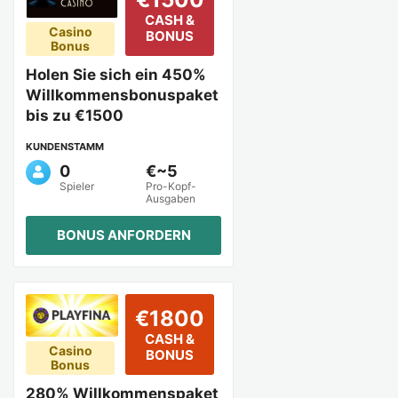
CASH &
Casino
BONUS
Bonus
Holen Sie sich ein 450%
Willkommensbonuspaket
bis zu
€1500
KUNDENSTAMM
0
€
~5
Spieler
Pro-Kopf-
Ausgaben
BONUS ANFORDERN
€1800
CASH &
Casino
BONUS
Bonus
280% Willkommenspaket