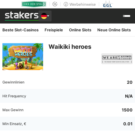
Beste Slot-Casinos
Freispiele
Online Slots
Neue Online Slots
Waikiki heroes
20
Gewinnlinien
N/A
Hit Frequency
1500
Max Gewinn
0.01
Min Einsatz
, €