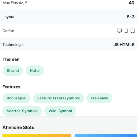
40
Max Einsatz
, €
5-3
Layout
Geräte
JS HTML5
Technologie
Themen
Strand
Natur
Features
Bonusspiel
Feature: Ersatzsymbole
Freispiele
Scatter-Symbole
Wild-Symbol
Ähnliche Slots