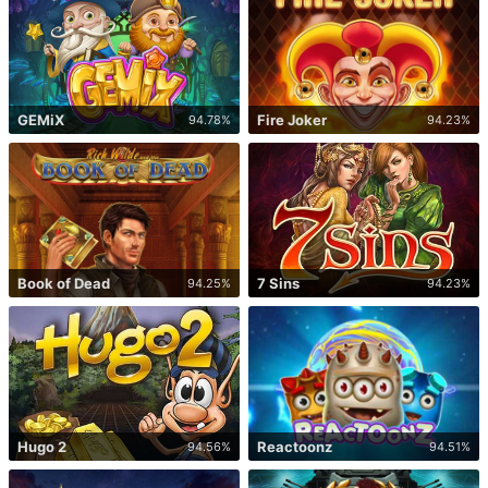
GEMiX
Fire Joker
94.78
%
94.23
%
Book of Dead
7 Sins
94.25
%
94.23
%
Hugo 2
Reactoonz
94.56
%
94.51
%