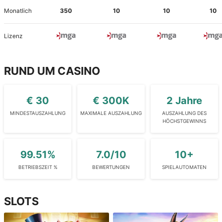
monatlich
350
10
10
10
Lizenz
RUND UM CASINO
€ 30
€ 300K
2 Jahre
MINDESTAUSZAHLUNG
MAXIMALE AUSZAHLUNG
AUSZAHLUNG DES
HÖCHSTGEWINNS
99.51%
7.0/10
10+
BETRIEBSZEIT %
BEWERTUNGEN
SPIELAUTOMATEN
SLOTS