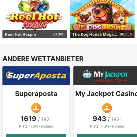
Reel Hot Respin
The Dog House Megaways
96.66
%
96.55
%
ANDERE WETTANBIETER
Superaposta
My Jackpot Casin
1619
943
/
1821
/
1821
Platz In Stakersland
Platz In Stakersland