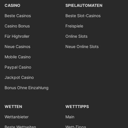
CASINO
SPIELAUTOMATEN
Beste Casinos
Beste Slot-Casinos
Casino Bonus
Freispiele
Für Highroller
Online Slots
Neue Casinos
Neue Online Slots
Mobile Casino
Paypal Casino
Jackpot Casino
Bonus Ohne Einzahlung
WETTEN
WETTTIPPS
Wettanbieter
Main
Beste Wettseiten
Wett-Tipps