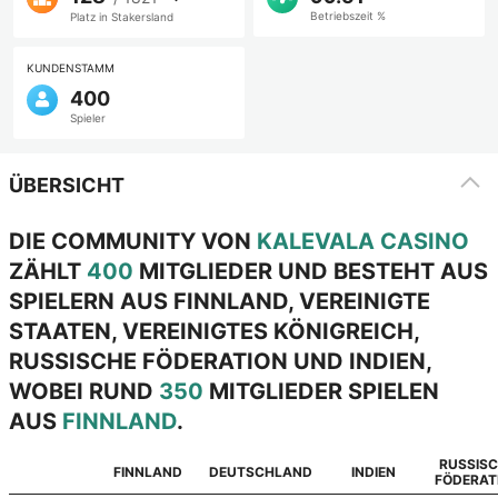
Betriebszeit %
Platz in Stakersland
KUNDENSTAMM
400
Spieler
ÜBERSICHT
DIE COMMUNITY VON
KALEVALA CASINO
ZÄHLT
400
MITGLIEDER UND BESTEHT AUS
SPIELERN AUS FINNLAND, VEREINIGTE
STAATEN, VEREINIGTES KÖNIGREICH,
RUSSISCHE FÖDERATION UND INDIEN,
WOBEI RUND
350
MITGLIEDER SPIELEN
AUS
FINNLAND
.
RUSSIS
FINNLAND
DEUTSCHLAND
INDIEN
FÖDERAT