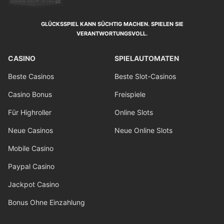
GLÜCKSSPIEL KANN SÜCHTIG MACHEN.
SPIELEN SIE
VERANTWORTUNGSVOLL.
CASINO
SPIELAUTOMATEN
Beste Casinos
Beste Slot-Casinos
Casino Bonus
Freispiele
Für Highroller
Online Slots
Neue Casinos
Neue Online Slots
Mobile Casino
Paypal Casino
Jackpot Casino
Bonus Ohne Einzahlung