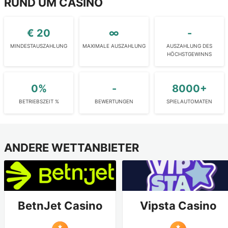
RUND UM CASINO
€ 20
∞
-
MINDESTAUSZAHLUNG
MAXIMALE AUSZAHLUNG
AUSZAHLUNG DES
HÖCHSTGEWINNS
0%
-
8000+
BETRIEBSZEIT %
BEWERTUNGEN
SPIELAUTOMATEN
ANDERE WETTANBIETER
BetnJet Casino
Vipsta Casino