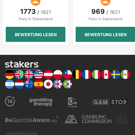
1773
969
/
1821
/
1821
Platz In Stakersland
Platz In Stakersland
BEWERTUNG LESEN
BEWERTUNG LESEN