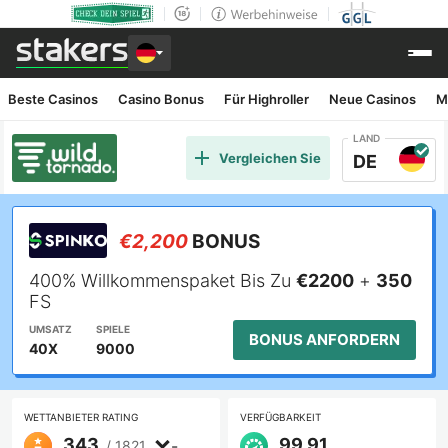
Beste Casinos
Casino Bonus
Für Highroller
Neue Casinos
M
LAND
Vergleichen Sie
DE
€2,200
BONUS
400% Willkommenspaket Bis Zu
€2200
+
350
FS
UMSATZ
SPIELE
BONUS ANFORDERN
40X
9000
WETTANBIETER RATING
VERFÜGBARKEIT
343
99.91
-
/
1821