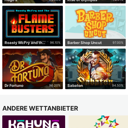
Roasty McFry and the Flame Busters
Barber Shop Uncut
96.10
%
97.00
%
Dr Fortuno
Sabaton
96.20
%
94.50
%
ANDERE WETTANBIETER