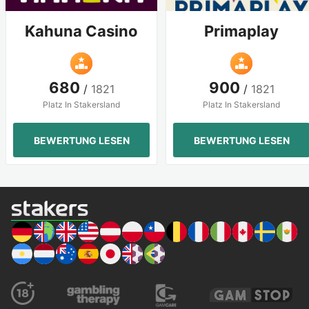
Kahuna Casino
Primaplay
680
900
/
1821
/
1821
Platz In Stakersland
Platz In Stakersland
BEWERTUNG LESEN
BEWERTUNG LESEN