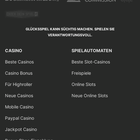
GLÜCKSSPIEL KANN SÜCHTIG MACHEN.
SPIELEN SIE
VERANTWORTUNGSVOLL.
CASINO
SPIELAUTOMATEN
Beste Casinos
Beste Slot-Casinos
Casino Bonus
Freispiele
Für Highroller
Online Slots
Neue Casinos
Neue Online Slots
Mobile Casino
Paypal Casino
Jackpot Casino