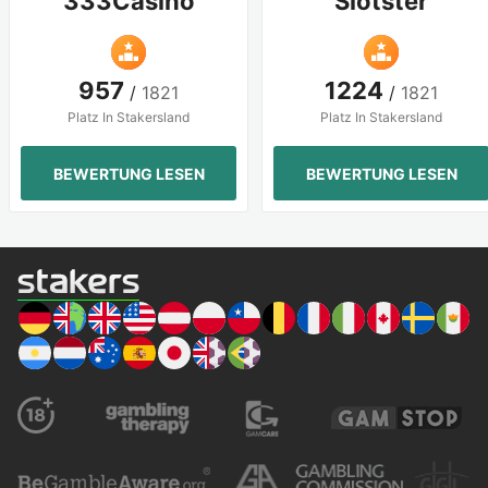
333Casino
Slotster
957
1224
/
1821
/
1821
Platz In Stakersland
Platz In Stakersland
BEWERTUNG LESEN
BEWERTUNG LESEN