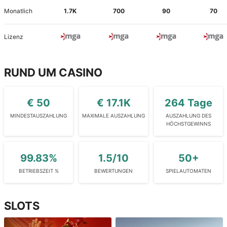
monatlich
1.7K
700
90
70
Lizenz
RUND UM CASINO
€ 50
€ 17.1K
264 Tage
MINDESTAUSZAHLUNG
MAXIMALE AUSZAHLUNG
AUSZAHLUNG DES
HÖCHSTGEWINNS
99.83%
1.5/10
50+
BETRIEBSZEIT %
BEWERTUNGEN
SPIELAUTOMATEN
SLOTS