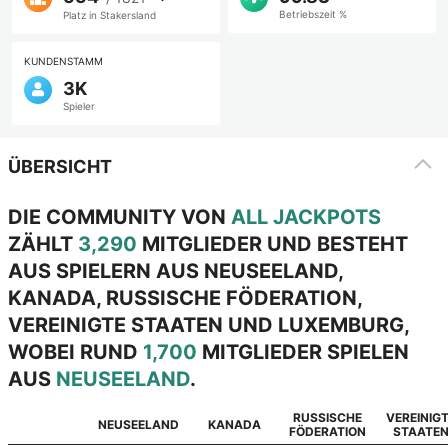
Betriebszeit %
Platz in Stakersland
KUNDENSTAMM
3K
Spieler
ÜBERSICHT
DIE COMMUNITY VON
ALL JACKPOTS
ZÄHLT
3,290
MITGLIEDER UND BESTEHT
AUS SPIELERN AUS NEUSEELAND,
KANADA, RUSSISCHE FÖDERATION,
VEREINIGTE STAATEN UND LUXEMBURG,
WOBEI RUND
1,700
MITGLIEDER SPIELEN
AUS
NEUSEELAND
.
RUSSISCHE
VEREINIG
NEUSEELAND
KANADA
FÖDERATION
STAATE