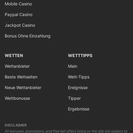
Mobile Casino
Paypal Casino
Jackpot Casino
Bonus Ohne Einzahlung
WETTEN
WETTTIPPS
Wettanbieter
Main
Beste Wettseiten
Wett-Tipps
Neue Wettanbieter
Ereignisse
Wettbonusse
Tipper
Ergebnisse
DISCLAIMER
All bonuses, promotions, and free bet offers listed on the site are subject to