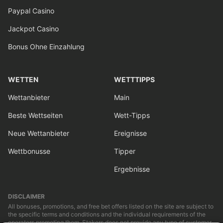
Paypal Casino
Jackpot Casino
Bonus Ohne Einzahlung
WETTEN
WETTTIPPS
Wettanbieter
Main
Beste Wettseiten
Wett-Tipps
Neue Wettanbieter
Ereignisse
Wettbonusse
Tipper
Ergebnisse
DISCLAIMER
All bonuses, promotions, and free bet offers listed on the site are subject to
the specific terms and conditions and the individual requirements of the
operators promoting them. Stakers does not provide any type of customer