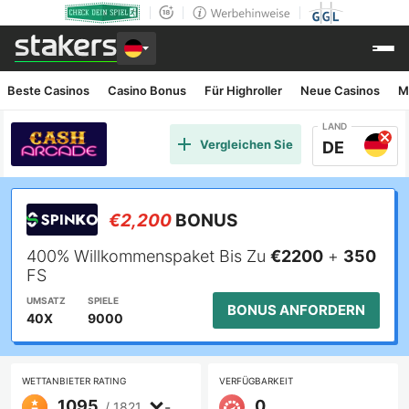
Beste Casinos
Casino Bonus
Für Highroller
Neue Casinos
M
LAND
Vergleichen Sie
DE
€2,200
BONUS
400% Willkommenspaket Bis Zu
€2200
+
350
FS
UMSATZ
SPIELE
BONUS ANFORDERN
40X
9000
WETTANBIETER RATING
VERFÜGBARKEIT
1095
0
-
/
1821