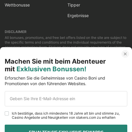
Wettbonusse
Tipper
Ergebnisse
DISCLAIMER
All bonuses, promotions, and free bet offers listed on the site are subject to
the specific terms and conditions and the individual requirements of the
operators promoting them. Stakers does not provide any type of customer
service or support for any of the betting incentives and offers that are to be
found on this site. This site and all the offers listed on this site are related
Machen Sie mit beim Abenteuer
to gambling and are only suitable for those at or above the legal age within
those jurisdictions that permit online gambling. Furthermore, all logos,
mit
Exklusiven Bonussen!
images, and third-party trademarks are the sole property of their individual
owners. All trademarks and all references to trademarks themselves are
Erforschen Sie die Geheimnisse von Casino Boni und
made solely under the intention of fair promotion of all the services and
Promotionen von den führenden Websites.
betting operators mentioned on this site.
COOKIE USE
Geben Sie Ihre E-Mail-Adresse ein
Stakers.com operates both first and also third-party cookies on your
computer. These are specifically used to improve the site and provide
personalised functionality. We will assume that you accept our use
Ich bestätige, dass ich mindestens 18 Jahre alt bin und stimme zu,
Casino Angebote und Neuigkeiten von stakers.com zu erhalten
cookies, as explained, by continuing to use our site.
Mehr Info
.