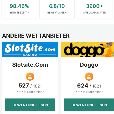
98.46%
6.8/10
3900+
BETRIEBSZEIT %
BEWERTUNGEN
SPIELAUTOMATEN
ANDERE WETTANBIETER
Slotsite.com
Doggo
527
624
/
1821
/
1821
Platz In Stakersland
Platz In Stakersland
BEWERTUNG LESEN
BEWERTUNG LESEN