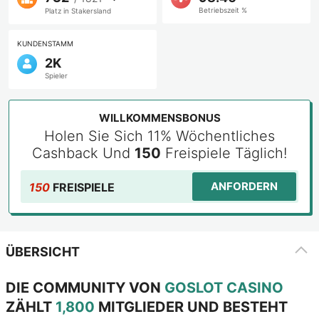
Betriebszeit %
Platz in Stakersland
KUNDENSTAMM
2K
Spieler
WILLKOMMENSBONUS
Holen Sie Sich 11% Wöchentliches
Cashback Und
150
Freispiele Täglich!
ANFORDERN
150
FREISPIELE
ÜBERSICHT
DIE COMMUNITY VON
GOSLOT CASINO
ZÄHLT
1,800
MITGLIEDER UND BESTEHT