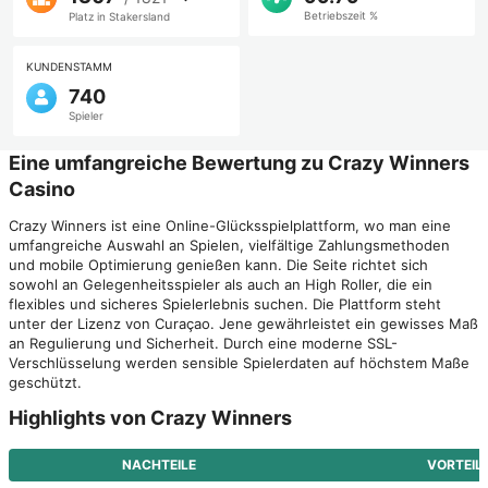
Betriebszeit %
Platz in Stakersland
KUNDENSTAMM
740
Spieler
Eine umfangreiche Bewertung zu Crazy Winners
Casino
Crazy Winners ist eine Online-Glücksspielplattform, wo man eine
umfangreiche Auswahl an Spielen, vielfältige Zahlungsmethoden
und mobile Optimierung genießen kann. Die Seite richtet sich
sowohl an Gelegenheitsspieler als auch an High Roller, die ein
flexibles und sicheres Spielerlebnis suchen. Die Plattform steht
unter der Lizenz von Curaçao. Jene gewährleistet ein gewisses Maß
an Regulierung und Sicherheit. Durch eine moderne SSL-
Verschlüsselung werden sensible Spielerdaten auf höchstem Maße
geschützt.
Highlights von Crazy Winners
NACHTEILE
VORTEIL