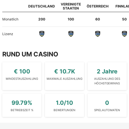
VEREINIGTE
DEUTSCHLAND
ÖSTERREICH
FINNLA
STAATEN
monatlich
200
100
60
50
Lizenz
RUND UM CASINO
€ 100
€ 10.7K
2 Jahre
MINDESTAUSZAHLUNG
MAXIMALE AUSZAHLUNG
AUSZAHLUNG DES
HÖCHSTGEWINNS
99.79%
1.0/10
0
BETRIEBSZEIT %
BEWERTUNGEN
SPIELAUTOMATEN