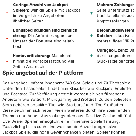
Geringe Anzahl von Jackpot-
Mehrere Zahlungsm
Spielen:
Wenige Spiele mit Jackpot
Seite unterstützt s
im Vergleich zu Angeboten
traditionelle als auch
ähnlicher Seiten.
Kryptozahlungen.
Bonusbedingungen sind ziemlich
Belohnungssystem f
streng:
Die Anforderungen zum
Spieler:
Lukratives 
Umsatz der Bonusse sind relativ
mehrstufiges VIP P
hoch.
Curaçao Lizenz:
Das
Kontoverifizierung:
Manchmal
durch angesehene
nimmt die Kontobestätigung viel
Glücksspielbehörde r
Zeit in Anspruch.
Spielangebot auf der Plattform
Das Angebot umfasst insgesamt 743 Slot-Spiele und 70 Tischspiele.
Unter den Tischspielen findet man Klassiker wie Blackjack, Roulette
und Baccarat. Zur Verfügung gestellt werden sie von führenden
Anbietern wie BetSoft, Microgaming und iSoftBet. Zu den beliebten
Slots gehören populäre Titel wie ‘Starburst’ und ‘The SlotFather’.
Diese zeichnen sich neben vielen weiteren durch ihre spannenden
Themen und hohen Auszahlungsraten aus. Das Live Casino mit fünf
Live Dealer Spielen ermöglicht eine immersive Spielerfahrung.
Zusätzlich gibt es auch eine wachsende Anzahl progressiver
Jackpot Spiele, die hohe Gewinnchancen bieten. Spieler können