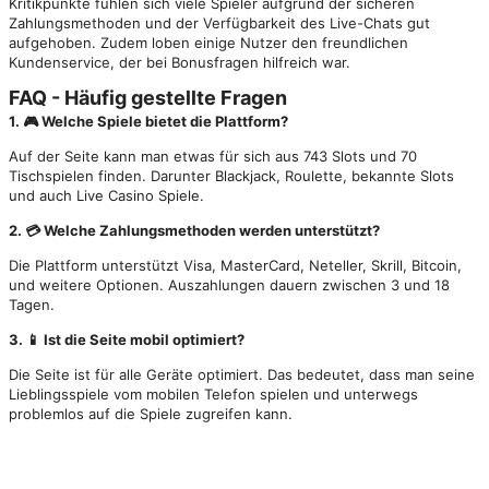
Kritikpunkte fühlen sich viele Spieler aufgrund der sicheren
Zahlungsmethoden und der Verfügbarkeit des Live-Chats gut
aufgehoben. Zudem loben einige Nutzer den freundlichen
Kundenservice, der bei Bonusfragen hilfreich war.
FAQ - Häufig gestellte Fragen
1. 🎮 Welche Spiele bietet die Plattform?
Auf der Seite kann man etwas für sich aus 743 Slots und 70
Tischspielen finden. Darunter Blackjack, Roulette, bekannte Slots
und auch Live Casino Spiele.
2. 💳 Welche Zahlungsmethoden werden unterstützt?
Die Plattform unterstützt Visa, MasterCard, Neteller, Skrill, Bitcoin,
und weitere Optionen. Auszahlungen dauern zwischen 3 und 18
Tagen.
3. 📱 Ist die Seite mobil optimiert?
Die Seite ist für alle Geräte optimiert. Das bedeutet, dass man seine
Lieblingsspiele vom mobilen Telefon spielen und unterwegs
problemlos auf die Spiele zugreifen kann.