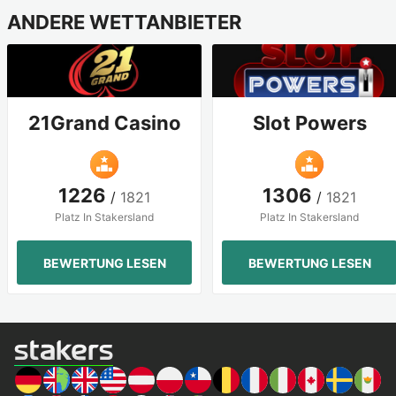
ANDERE WETTANBIETER
21Grand Casino
Slot Powers
1226
1306
/
1821
/
1821
Platz In Stakersland
Platz In Stakersland
BEWERTUNG LESEN
BEWERTUNG LESEN