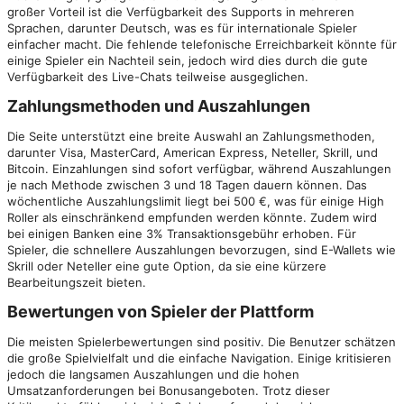
großer Vorteil ist die Verfügbarkeit des Supports in mehreren
Sprachen, darunter Deutsch, was es für internationale Spieler
einfacher macht. Die fehlende telefonische Erreichbarkeit könnte für
einige Spieler ein Nachteil sein, jedoch wird dies durch die gute
Verfügbarkeit des Live-Chats teilweise ausgeglichen.
Zahlungsmethoden und Auszahlungen
Die Seite unterstützt eine breite Auswahl an Zahlungsmethoden,
darunter Visa, MasterCard, American Express, Neteller, Skrill, und
Bitcoin. Einzahlungen sind sofort verfügbar, während Auszahlungen
je nach Methode zwischen 3 und 18 Tagen dauern können. Das
wöchentliche Auszahlungslimit liegt bei 500 €, was für einige High
Roller als einschränkend empfunden werden könnte. Zudem wird
bei einigen Banken eine 3% Transaktionsgebühr erhoben. Für
Spieler, die schnellere Auszahlungen bevorzugen, sind E-Wallets wie
Skrill oder Neteller eine gute Option, da sie eine kürzere
Bearbeitungszeit bieten.
Bewertungen von Spieler der Plattform
Die meisten Spielerbewertungen sind positiv. Die Benutzer schätzen
die große Spielvielfalt und die einfache Navigation. Einige kritisieren
jedoch die langsamen Auszahlungen und die hohen
Umsatzanforderungen bei Bonusangeboten. Trotz dieser