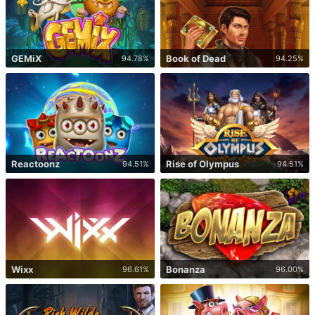
GEMiX
Book of Dead
94.78
%
94.25
%
Reactoonz
Rise of Olympus
94.51
%
94.51
%
Wixx
Bonanza
96.61
%
96.00
%