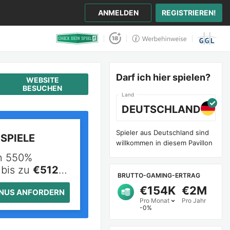
ANMELDEN
REGISTRIEREN!
Darf ich hier spielen?
WEBSITE
BESUCHEN
Land
DEUTSCHLAND
Spieler aus Deutschland sind
ISPIELE
willkommen in diesem Pavillon
in 550%
bis zu
€5125
BRUTTO-GAMING-ERTRAG
€
154K
€
2M
NUS ANFORDERN
Pro Monat
Pro Jahr
-
0%