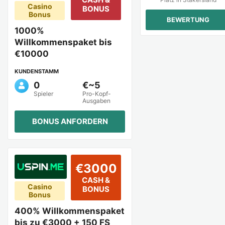
Casino
BONUS
Bonus
BEWERTUNG
1000%
Willkommenspaket bis
€10000
KUNDENSTAMM
0
€
~5
Spieler
Pro-Kopf-
Ausgaben
BONUS ANFORDERN
€3000
CASH &
Casino
BONUS
Bonus
400% Willkommenspaket
bis zu
€3000
+
150
FS