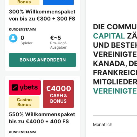
Bonus
300% Willkommenspaket
von bis zu
€800
+
300
FS
DIE COMMU
KUNDENSTAMM
CAPITAL
ZÄ
0
€
~5
Spieler
Pro-Kopf-
UND BESTE
Ausgaben
VEREINIGTE
BONUS ANFORDERN
KANADA, D
FRANKREIC
MITGLIEDER
€4000
VEREINIGT
CASH &
Casino
BONUS
Bonus
550% Willkommenspaket
bis zu
€4000
+
400
FS
monatlich
KUNDENSTAMM