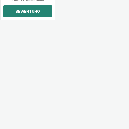
4.5K
432
€
35
-
45
BEWERTUNG
4.4K
433
€
35
-
45
4.4K
434
€
35
-
45
4.4K
435
€
35
-
45
4.4K
436
€
35
-
45
4.4K
437
€
35
-
45
4.3K
438
€
35
-
45
4.2K
439
€
25
-
35
4.2K
440
€
35
-
45
4.1K
441
€
35
-
45
4.1K
442