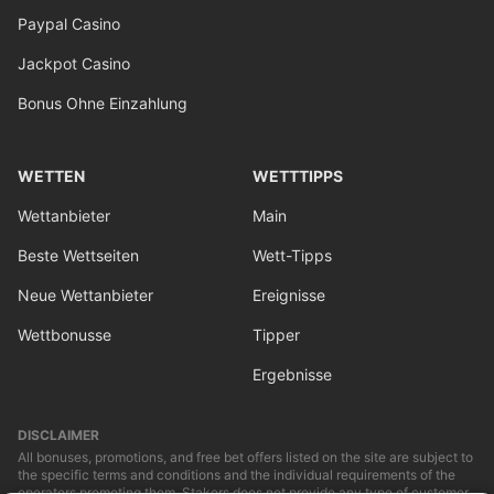
Paypal Casino
Jackpot Casino
Bonus Ohne Einzahlung
WETTEN
WETTTIPPS
Wettanbieter
Main
Beste Wettseiten
Wett-Tipps
Neue Wettanbieter
Ereignisse
Wettbonusse
Tipper
Ergebnisse
DISCLAIMER
All bonuses, promotions, and free bet offers listed on the site are subject to
the specific terms and conditions and the individual requirements of the
operators promoting them. Stakers does not provide any type of customer