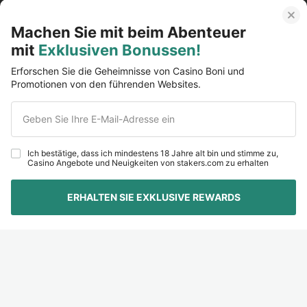
service or support for any of the betting incentives and offers that are to be
found on this site. This site and all the offers listed on this site are related
Machen Sie mit beim Abenteuer
to gambling and are only suitable for those at or above the legal age within
those jurisdictions that permit online gambling. Furthermore, all logos,
mit
Exklusiven Bonussen!
images, and third-party trademarks are the sole property of their individual
owners. All trademarks and all references to trademarks themselves are
Erforschen Sie die Geheimnisse von Casino Boni und
made solely under the intention of fair promotion of all the services and
Promotionen von den führenden Websites.
betting operators mentioned on this site.
COOKIE USE
Geben Sie Ihre E-Mail-Adresse ein
Stakers.com operates both first and also third-party cookies on your
computer. These are specifically used to improve the site and provide
personalised functionality. We will assume that you accept our use
Ich bestätige, dass ich mindestens 18 Jahre alt bin und stimme zu,
Casino Angebote und Neuigkeiten von stakers.com zu erhalten
cookies, as explained, by continuing to use our site.
Mehr Info
.
ERHALTEN SIE EXKLUSIVE REWARDS
Cookie-Richtlinien
Datenschutzerklärung
Geschäftsbedingungen
Haben Sie Eine Frage? Schreiben Sie Uns An Support@stakers.com