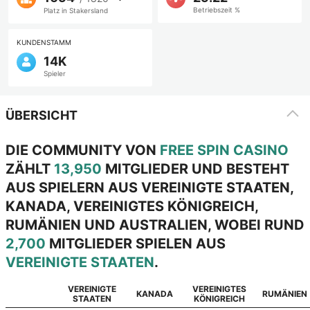
Betriebszeit %
Platz in Stakersland
KUNDENSTAMM
14K
Spieler
ÜBERSICHT
DIE COMMUNITY VON
FREE SPIN CASINO
ZÄHLT
13,950
MITGLIEDER UND BESTEHT
AUS SPIELERN AUS VEREINIGTE STAATEN,
KANADA, VEREINIGTES KÖNIGREICH,
RUMÄNIEN UND AUSTRALIEN, WOBEI RUND
2,700
MITGLIEDER SPIELEN AUS
VEREINIGTE STAATEN
.
VEREINIGTE
VEREINIGTES
KANADA
RUMÄNIEN
STAATEN
KÖNIGREICH