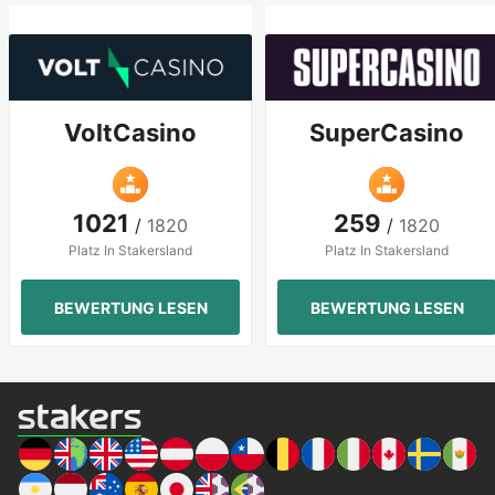
VoltCasino
SuperCasino
1021
259
/
1820
/
1820
Platz In Stakersland
Platz In Stakersland
BEWERTUNG LESEN
BEWERTUNG LESEN