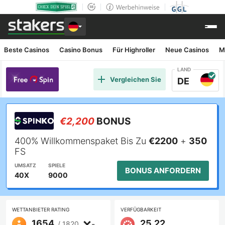
Beste Casinos
Casino Bonus
Für Highroller
Neue Casinos
M
LAND
Vergleichen Sie
DE
€2,200
BONUS
400% Willkommenspaket Bis Zu
€2200
+
350
FS
UMSATZ
SPIELE
BONUS ANFORDERN
40X
9000
WETTANBIETER RATING
VERFÜGBARKEIT
1654
25.22
-
/
1820