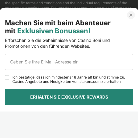
the specific terms and conditions and the individual requirements of the
operators promoting them. Stakers does not provide any type of customer
service or support for any of the betting incentives and offers that are to be
found on this site. This site and all the offers listed on this site are related
Machen Sie mit beim Abenteuer
to gambling and are only suitable for those at or above the legal age within
those jurisdictions that permit online gambling. Furthermore, all logos,
mit
Exklusiven Bonussen!
images, and third-party trademarks are the sole property of their individual
owners. All trademarks and all references to trademarks themselves are
Erforschen Sie die Geheimnisse von Casino Boni und
made solely under the intention of fair promotion of all the services and
Promotionen von den führenden Websites.
betting operators mentioned on this site.
COOKIE USE
Geben Sie Ihre E-Mail-Adresse ein
Stakers.com operates both first and also third-party cookies on your
computer. These are specifically used to improve the site and provide
personalised functionality. We will assume that you accept our use
Ich bestätige, dass ich mindestens 18 Jahre alt bin und stimme zu,
Casino Angebote und Neuigkeiten von stakers.com zu erhalten
cookies, as explained, by continuing to use our site.
Mehr Info
.
ERHALTEN SIE EXKLUSIVE REWARDS
Cookie-Richtlinien
Datenschutzerklärung
Geschäftsbedingungen
Haben Sie Eine Frage? Schreiben Sie Uns An Support@stakers.com