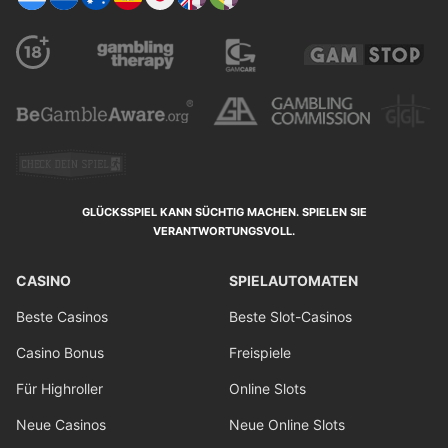
GLÜCKSSPIEL KANN SÜCHTIG MACHEN.
SPIELEN SIE
VERANTWORTUNGSVOLL.
CASINO
SPIELAUTOMATEN
Beste Casinos
Beste Slot-Casinos
Casino Bonus
Freispiele
Für Highroller
Online Slots
Neue Casinos
Neue Online Slots