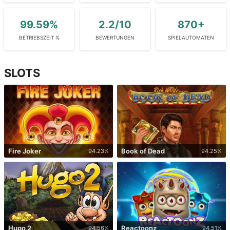
99.59%
2.2/10
870+
BETRIEBSZEIT %
BEWERTUNGEN
SPIELAUTOMATEN
SLOTS
Fire Joker
Book of Dead
94.23
%
94.25
%
Hugo 2
Reactoonz
94.56
%
94.51
%