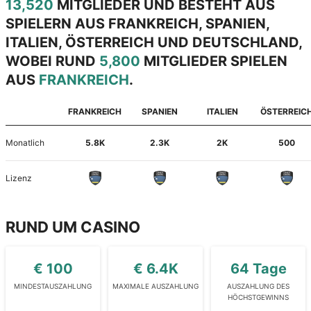
13,520
MITGLIEDER UND BESTEHT AUS
SPIELERN AUS FRANKREICH, SPANIEN,
ITALIEN, ÖSTERREICH UND DEUTSCHLAND,
WOBEI RUND
5,800
MITGLIEDER SPIELEN
AUS
FRANKREICH
.
FRANKREICH
SPANIEN
ITALIEN
ÖSTERREIC
monatlich
5.8K
2.3K
2K
500
Lizenz
RUND UM CASINO
€ 100
€ 6.4K
64 Tage
MINDESTAUSZAHLUNG
MAXIMALE AUSZAHLUNG
AUSZAHLUNG DES
HÖCHSTGEWINNS