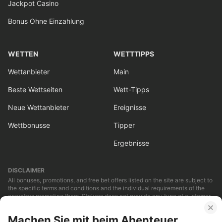
Jackpot Casino
Bonus Ohne Einzahlung
WETTEN
WETTTIPPS
Wettanbieter
Main
Beste Wettseiten
Wett-Tipps
Neue Wettanbieter
Ereignisse
Wettbonusse
Tipper
Ergebnisse
DISCLAIMER
All bonuses, promotions, and free bet offers listed on the site are subject to
the specific terms and conditions and the individual requirements of the
operators promoting them. Stakers does not provide any type of customer
service or support for any of the betting incentives and offers that are to be
found on this site. This site and all the offers listed on this site are related
Machen Sie mit beim Abenteuer
to gambling and are only suitable for those at or above the legal age within