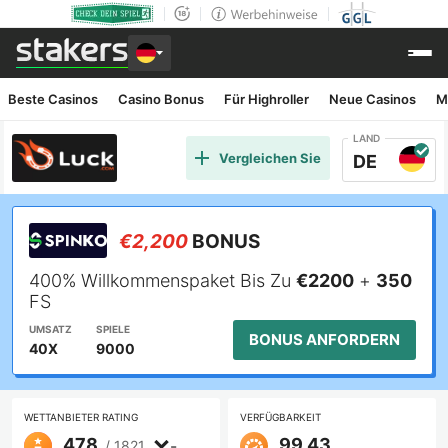
Beste Casinos
Casino Bonus
Für Highroller
Neue Casinos
M
LAND
Vergleichen Sie
DE
€2,200
BONUS
400% Willkommenspaket Bis Zu
€2200
+
350
FS
UMSATZ
SPIELE
BONUS ANFORDERN
40X
9000
WETTANBIETER RATING
VERFÜGBARKEIT
478
99.43
-
/
1821