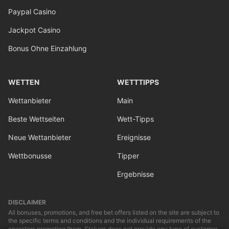
Paypal Casino
Jackpot Casino
Bonus Ohne Einzahlung
WETTEN
WETTTIPPS
Wettanbieter
Main
Beste Wettseiten
Wett-Tipps
Neue Wettanbieter
Ereignisse
Wettbonusse
Tipper
Ergebnisse
DISCLAIMER
All bonuses, promotions, and free bet offers listed on the site are subject to
the specific terms and conditions and the individual requirements of the
operators promoting them. Stakers does not provide any type of customer