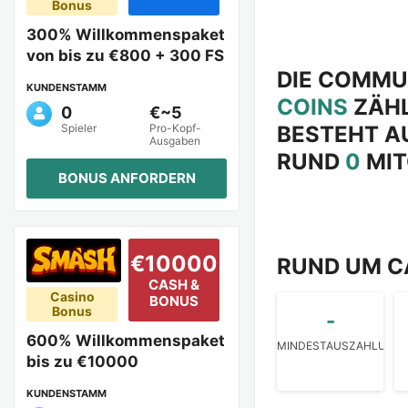
Bonus
300% Willkommenspaket
von bis zu
€800
+
300
FS
DIE COMMU
KUNDENSTAMM
COINS
ZÄH
0
€
~5
Spieler
Pro-Kopf-
BESTEHT AU
Ausgaben
RUND
0
MIT
BONUS ANFORDERN
€10000
RUND UM C
CASH &
Casino
BONUS
Bonus
-
600% Willkommenspaket
MINDESTAUSZAHLUNG
bis zu
€10000
KUNDENSTAMM