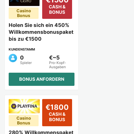
CASH &
Casino
BONUS
Bonus
Holen Sie sich ein 450%
Willkommensbonuspaket
bis zu
€1500
KUNDENSTAMM
0
€
~5
Spieler
Pro-Kopf-
Ausgaben
BONUS ANFORDERN
€1800
CASH &
Casino
BONUS
Bonus
280% Willkommenspaket