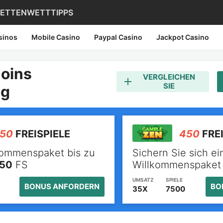
ETTEN
WETTTIPPS
sinos
Mobile Casino
Paypal Casino
Jackpot Casino
oins
VERGLEICHEN
SIE
ng
50
FREISPIELE
450
FRE
ommenspaket bis zu
Sichern Sie sich e
50
FS
Willkommenspaket 
+
450
FS
UMSATZ
SPIELE
BONUS ANFORDERN
BO
35X
7500