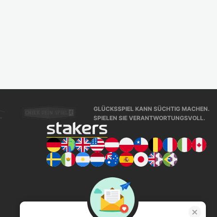
GLÜCKSSPIEL KANN SÜCHTIG MACHEN.
SPIELEN SIE VERANTWORTUNGSVOLL.