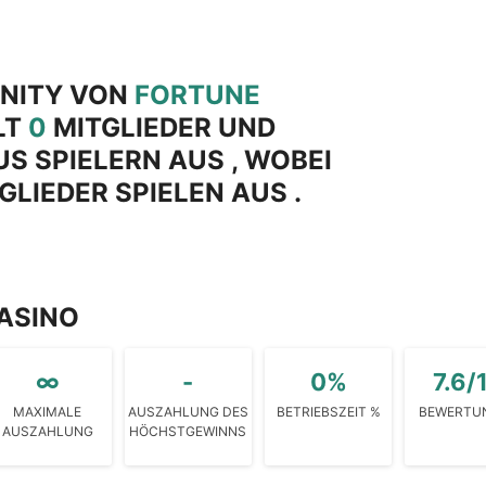
NITY VON
FORTUNE
LT
0
MITGLIEDER UND
S SPIELERN AUS , WOBEI
GLIEDER SPIELEN AUS
.
ASINO
∞
-
0%
7.6/
MAXIMALE
AUSZAHLUNG DES
BETRIEBSZEIT %
BEWERTU
AUSZAHLUNG
HÖCHSTGEWINNS