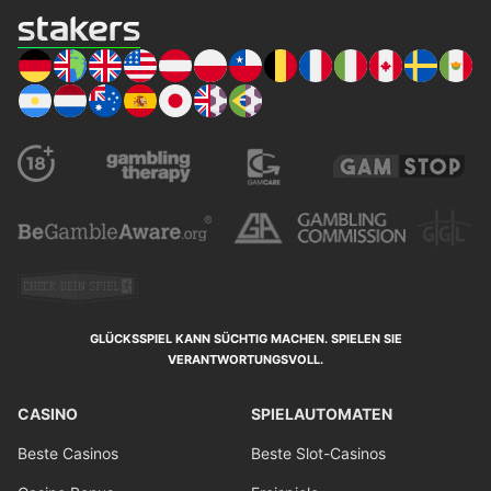
GLÜCKSSPIEL KANN SÜCHTIG MACHEN.
SPIELEN SIE
VERANTWORTUNGSVOLL.
CASINO
SPIELAUTOMATEN
Beste Casinos
Beste Slot-Casinos