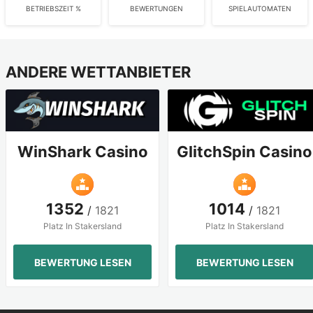
BETRIEBSZEIT %
BEWERTUNGEN
SPIELAUTOMATEN
ANDERE WETTANBIETER
WinShark Casino
GlitchSpin Casino
1352
1014
/
1821
/
1821
Platz In Stakersland
Platz In Stakersland
BEWERTUNG LESEN
BEWERTUNG LESEN