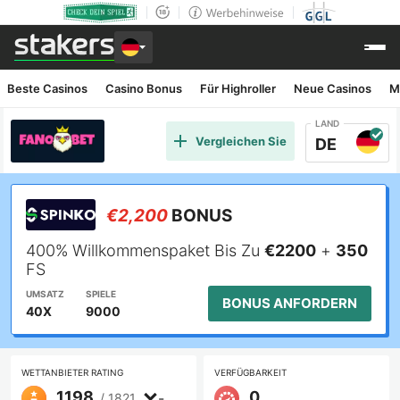
Beste Casinos
Casino Bonus
Für Highroller
Neue Casinos
M
LAND
Vergleichen Sie
DE
€2,200
BONUS
400% Willkommenspaket Bis Zu
€2200
+
350
FS
UMSATZ
SPIELE
BONUS ANFORDERN
40X
9000
WETTANBIETER RATING
VERFÜGBARKEIT
1198
0
-
/
1821