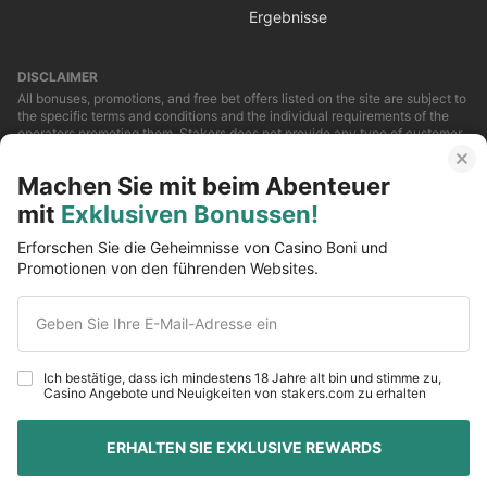
Ergebnisse
DISCLAIMER
All bonuses, promotions, and free bet offers listed on the site are subject to
the specific terms and conditions and the individual requirements of the
operators promoting them. Stakers does not provide any type of customer
service or support for any of the betting incentives and offers that are to be
found on this site. This site and all the offers listed on this site are related
Machen Sie mit beim Abenteuer
to gambling and are only suitable for those at or above the legal age within
those jurisdictions that permit online gambling. Furthermore, all logos,
mit
Exklusiven Bonussen!
images, and third-party trademarks are the sole property of their individual
owners. All trademarks and all references to trademarks themselves are
Erforschen Sie die Geheimnisse von Casino Boni und
made solely under the intention of fair promotion of all the services and
Promotionen von den führenden Websites.
betting operators mentioned on this site.
COOKIE USE
Geben Sie Ihre E-Mail-Adresse ein
Stakers.com operates both first and also third-party cookies on your
computer. These are specifically used to improve the site and provide
personalised functionality. We will assume that you accept our use
Ich bestätige, dass ich mindestens 18 Jahre alt bin und stimme zu,
Casino Angebote und Neuigkeiten von stakers.com zu erhalten
cookies, as explained, by continuing to use our site.
Mehr Info
.
ERHALTEN SIE EXKLUSIVE REWARDS
Cookie-Richtlinien
Datenschutzerklärung
Geschäftsbedingungen
Haben Sie Eine Frage? Schreiben Sie Uns An Support@stakers.com