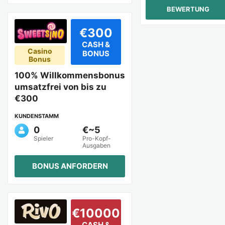
BEWERTUNG
€300
CASH &
Casino
BONUS
Bonus
100% Willkommensbonus
umsatzfrei von bis zu
€300
KUNDENSTAMM
0
€
~5
Spieler
Pro-Kopf-
Ausgaben
BONUS ANFORDERN
€10000
CASH &