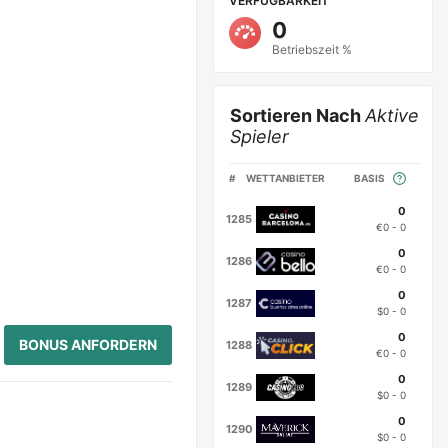
VERFÜGBARKEIT
0
Betriebszeit %
Sortieren Nach
Aktive
Spieler
#
WETTANBIETER
BASIS
0
1285
€
0
-
0
0
1286
€
0
-
0
0
1287
$
0
-
0
0
BONUS ANFORDERN
1288
€
0
-
0
0
1289
$
0
-
0
0
1290
$
0
-
0