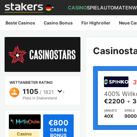
CASINO
SPIELAUTOMATEN
W
Beste Casinos
Casino Bonus
Für Highroller
Neue Ca
Casinost
3
WETTANBIETER RATING
1105
-
/
1821
400% Willk
Platz in Stakersland
€2200
+
3
UMSATZ
SPIELE
40X
9000
€800
CASH &
Casino
BONUS