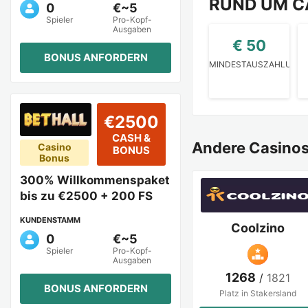
RUND UM C
0
€
~5
Spieler
Pro-Kopf-
Ausgaben
€ 50
BONUS ANFORDERN
MINDESTAUSZAHLUNG
€2500
CASH &
Andere Casino
Casino
BONUS
Bonus
300% Willkommenspaket
bis zu
€2500
+
200
FS
KUNDENSTAMM
Coolzino
0
€
~5
Spieler
Pro-Kopf-
Ausgaben
1268
/
1821
BONUS ANFORDERN
Platz in Stakersland