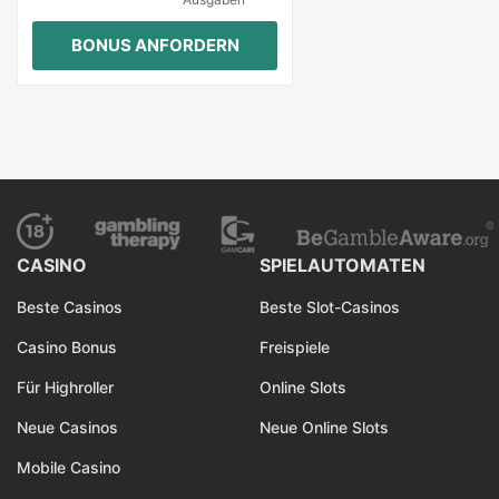
BONUS ANFORDERN
CASINO
SPIELAUTOMATEN
Beste Casinos
Beste Slot-Casinos
Casino Bonus
Freispiele
Für Highroller
Online Slots
Neue Casinos
Neue Online Slots
Mobile Casino