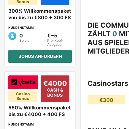
Bonus
300% Willkommenspaket
von bis zu
€800
+
300
FS
DIE COMMU
KUNDENSTAMM
ZÄHLT
0
MI
0
€
~5
Spieler
Pro-Kopf-
AUS SPIELE
Ausgaben
MITGLIEDE
BONUS ANFORDERN
€4000
Casinostar
CASH &
Casino
BONUS
Bonus
€300
550% Willkommenspaket
bis zu
€4000
+
400
FS
KUNDENSTAMM