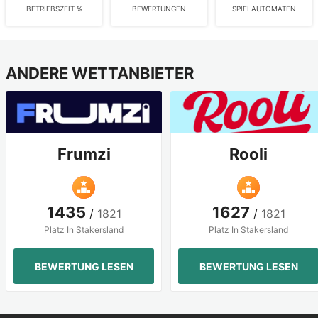
BETRIEBSZEIT %
BEWERTUNGEN
SPIELAUTOMATEN
ANDERE WETTANBIETER
Frumzi
Rooli
1435
1627
/
1821
/
1821
Platz In Stakersland
Platz In Stakersland
BEWERTUNG LESEN
BEWERTUNG LESEN