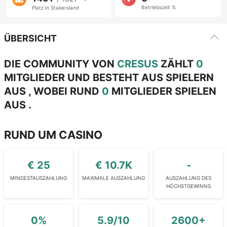
Betriebszeit %
Platz in Stakersland
ÜBERSICHT
DIE COMMUNITY VON
CRESUS
ZÄHLT
0
MITGLIEDER UND BESTEHT AUS SPIELERN
AUS , WOBEI RUND
0
MITGLIEDER SPIELEN
AUS
.
RUND UM CASINO
€ 25
€ 10.7K
-
MINDESTAUSZAHLUNG
MAXIMALE AUSZAHLUNG
AUSZAHLUNG DES
HÖCHSTGEWINNS
0%
5.9/10
2600+