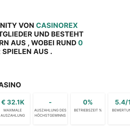
NITY VON
CASINOREX
TGLIEDER UND BESTEHT
RN AUS , WOBEI RUND
0
R SPIELEN AUS
.
ASINO
€ 32.1K
-
0%
5.4/
MAXIMALE
AUSZAHLUNG DES
BETRIEBSZEIT %
BEWERTU
AUSZAHLUNG
HÖCHSTGEWINNS