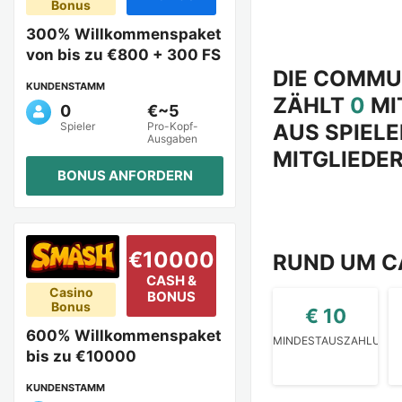
Bonus
300% Willkommenspaket
von bis zu
€800
+
300
FS
DIE COMMU
KUNDENSTAMM
ZÄHLT
0
MI
0
€
~5
Spieler
Pro-Kopf-
AUS SPIELE
Ausgaben
MITGLIEDE
BONUS ANFORDERN
€10000
RUND UM C
CASH &
Casino
BONUS
Bonus
€ 10
600% Willkommenspaket
MINDESTAUSZAHLUNG
bis zu
€10000
KUNDENSTAMM