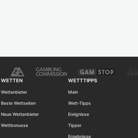
WETTEN
WETTTIPPS
Wettanbieter
Main
Beste Wettseiten
Wett-Tipps
Neue Wettanbieter
Ereignisse
Wettbonusse
Tipper
Ergebnisse