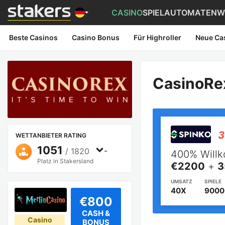
CASINO
SPIELAUTOMATEN
W
Beste Casinos
Casino Bonus
Für Highroller
Neue Ca
CasinoRe
3
WETTANBIETER RATING
1051
-
/
1820
400% Willk
Platz in Stakersland
€2200
+
3
UMSATZ
SPIELE
40X
9000
€800
CASH &
Casino
BONUS