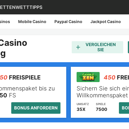
ETTEN
WETTTIPPS
sinos
Mobile Casino
Paypal Casino
Jackpot Casino
Casino
VERGLEICHEN
SIE
ng
50
FREISPIELE
450
FRE
ommenspaket bis zu
Sichern Sie sich e
50
FS
Willkommenspaket 
+
450
FS
UMSATZ
SPIELE
BONUS ANFORDERN
BO
35X
7500