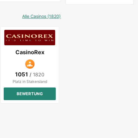
0
1245
€
0
-
0
Alle Casinos (1820)
0
1246
€
0
-
0
0
1247
€
0
-
0
0
1248
€
0
-
0
CasinoRex
0
1249
€
0
-
0
0
1250
1051
/
1820
€
0
-
0
Platz in Stakersland
0
1251
€
0
-
0
BEWERTUNG
0
1252
€
0
-
0
0
1253
€
0
-
0
0
1254
£
0
-
0
0
1255