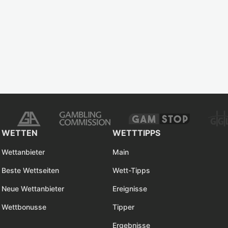
WETTEN
WETTTIPPS
Wettanbieter
Main
Beste Wettseiten
Wett-Tipps
Neue Wettanbieter
Ereignisse
Wettbonusse
Tipper
Ergebnisse