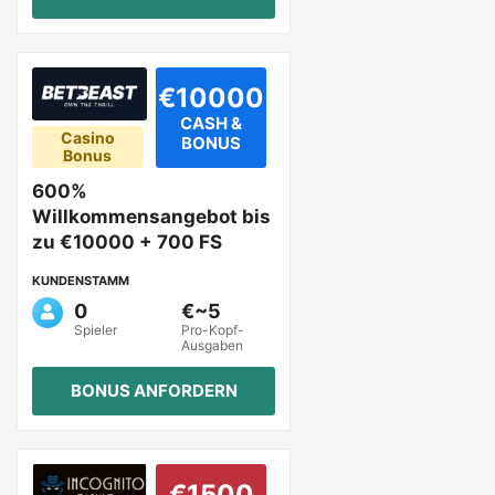
€10000
CASH &
Casino
BONUS
Bonus
600%
Willkommensangebot bis
zu
€10000
+
700
FS
KUNDENSTAMM
0
€
~5
Spieler
Pro-Kopf-
Ausgaben
BONUS ANFORDERN
€1500