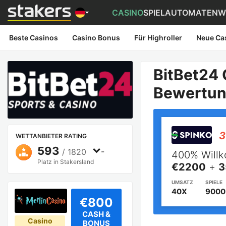
CASINO
SPIELAUTOMATEN
W
Beste Casinos
Casino Bonus
Für Highroller
Neue Ca
BitBet24 
Bewertu
3
WETTANBIETER RATING
593
-
/
1820
400% Willk
Platz in Stakersland
€2200
+
3
UMSATZ
SPIELE
40X
9000
€800
CASH &
Casino
BONUS