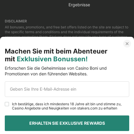
Ergebnisse
DISCLAIMER
All bonuses, promotions, and free bet offers listed on the site are subject to
the specific terms and conditions and the individual requirements of the
operators promoting them. Stakers does not provide any type of customer
service or support for any of the betting incentives and offers that are to be
found on this site. This site and all the offers listed on this site are related
Machen Sie mit beim Abenteuer
to gambling and are only suitable for those at or above the legal age within
those jurisdictions that permit online gambling. Furthermore, all logos,
mit
Exklusiven Bonussen!
images, and third-party trademarks are the sole property of their individual
owners. All trademarks and all references to trademarks themselves are
Erforschen Sie die Geheimnisse von Casino Boni und
made solely under the intention of fair promotion of all the services and
Promotionen von den führenden Websites.
betting operators mentioned on this site.
COOKIE USE
Geben Sie Ihre E-Mail-Adresse ein
Stakers.com operates both first and also third-party cookies on your
computer. These are specifically used to improve the site and provide
personalised functionality. We will assume that you accept our use
Ich bestätige, dass ich mindestens 18 Jahre alt bin und stimme zu,
Casino Angebote und Neuigkeiten von stakers.com zu erhalten
cookies, as explained, by continuing to use our site.
Mehr Info
.
ERHALTEN SIE EXKLUSIVE REWARDS
Cookie-Richtlinien
Datenschutzerklärung
Geschäftsbedingungen
Haben Sie Eine Frage? Schreiben Sie Uns An Support@stakers.com