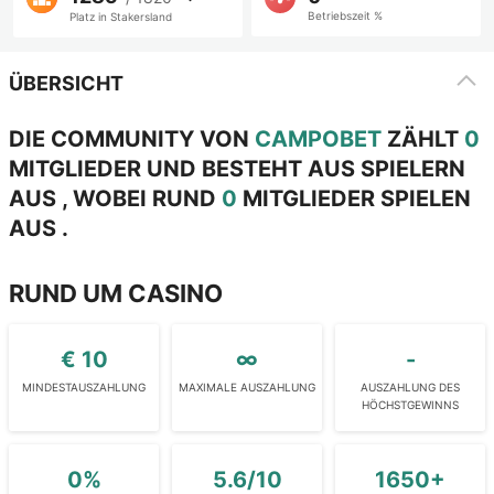
Betriebszeit %
Platz in Stakersland
ÜBERSICHT
DIE COMMUNITY VON
CAMPOBET
ZÄHLT
0
MITGLIEDER UND BESTEHT AUS SPIELERN
AUS , WOBEI RUND
0
MITGLIEDER SPIELEN
AUS
.
RUND UM CASINO
€ 10
∞
-
MINDESTAUSZAHLUNG
MAXIMALE AUSZAHLUNG
AUSZAHLUNG DES
HÖCHSTGEWINNS
0%
5.6/10
1650+