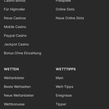
Casino Bonus
Freispiele
Für Highroller
Online Slots
Neue Casinos
Neue Online Slots
Mobile Casino
Paypal Casino
Jackpot Casino
Bonus Ohne Einzahlung
WETTEN
WETTTIPPS
Wettanbieter
Main
Beste Wettseiten
Wett-Tipps
Neue Wettanbieter
Ereignisse
Wettbonusse
Tipper