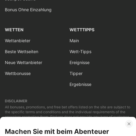
Bonus Ohne Einzahlung
WETTEN
WETTTIPPS
Wettanbieter
Main
Beste Wettseiten
Wett-Tipps
Neue Wettanbieter
Ereignisse
Wettbonusse
Tipper
Ergebnisse
DISCLAIMER
All bonuses, promotions, and free bet offers listed on the site are subject to
the specific terms and conditions and the individual requirements of the
operators promoting them. Stakers does not provide any type of customer
service or support for any of the betting incentives and offers that are to be
found on this site. This site and all the offers listed on this site are related
Machen Sie mit beim Abenteuer
to gambling and are only suitable for those at or above the legal age within