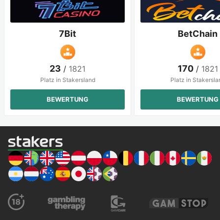
7Bit
BetChain
23
170
/
1821
/
1821
Platz in Stakersland
Platz in Stakersl
BEWERTUNG
BEWERTUNG