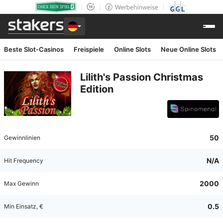
Beste Slot-Casinos
Freispiele
Online Slots
Neue Online Slots
Lilith's Passion Christmas
Edition
50
Gewinnlinien
N/A
Hit Frequency
2000
Max Gewinn
0.5
Min Einsatz
, €