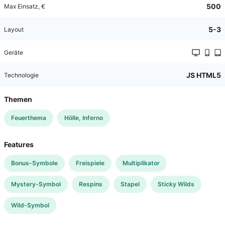
500
Max Einsatz
, €
5-3
Layout
Geräte
JS HTML5
Technologie
Themen
Feuerthema
Hölle, Inferno
Features
Bonus-Symbole
Freispiele
Multiplikator
Mystery-Symbol
Respins
Stapel
Sticky Wilds
Wild-Symbol